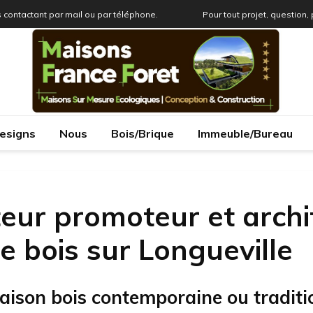
 contactant par mail ou par téléphone.
Pour tout projet, question,
esigns
Nous
Bois/Brique
Immeuble/Bureau
eur promoteur et archi
 bois sur Longueville
aison bois contemporaine ou traditi