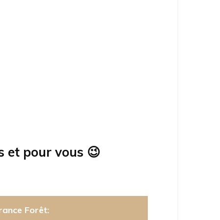
s et pour vous
😉
rance Forêt: