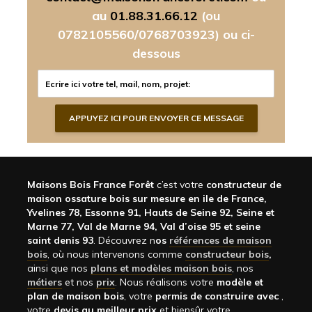
au
01.88.31.66.12
(ou
0782105560/0768703923)
ou ci-
dessous
Maisons Bois France Forêt
c’est votre
constructeur de
maison ossature bois sur mesure en ile de France,
Yvelines 78, Essonne 91, Hauts de Seine 92, Seine et
Marne 77, Val de Marne 94, Val d’oise 95 et seine
saint denis 93
. Découvrez n
os
références de maison
bois
, où nous intervenons comme
constructeur bois
,
ainsi que nos
plans et modèles maison bois
, nos
métiers
et nos
prix
. Nous réalisons votre
modèle et
plan de maison bois
, votre
permis de construire avec
,
votre
devis au meilleur prix
et biensûr votre