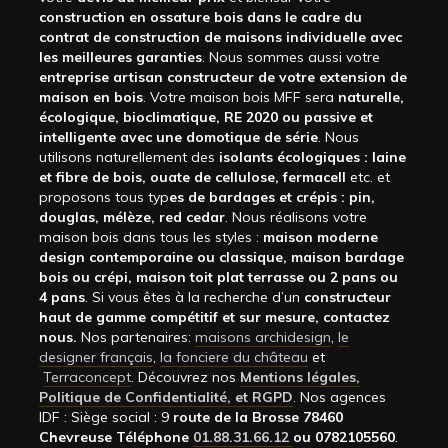
construction en ossature bois dans le cadre du
contrat de construction de maisons individuelle avec
les meilleures garanties
. Nous sommes aussi votre
entreprise artisan constructeur de votre extension de
maison en bois
. Votre maison bois MFF sera
naturelle,
écologique, bioclimatique, RE 2020 ou passive et
intelligente avec une domotique de série
. Nous
utilisons naturellement des
isolants écologiques : laine
et fibre de bois, ouate de cellulose, fermacell
etc. et
proposons tous typ
es de bardages et crépis : pin,
douglas, mélèze, red cedar
. Nous réalisons votre
maison bois dans tous les styles :
maison moderne
design contemporaine ou classique, maison bardage
bois ou crépi, maison toit plat terrasse ou 2 pans ou
4 pans
. Si vous êtes à la recherche d’un
constructeur
haut de gamme compétitif et sur mesure, contactez
nous.
Nos partenaires:
maisons archidesign
,
le
designer français
,
la fonciere du château
et
Terraconcept
. Découvrez nos
Mentions légales,
Politique de Confidentialité, et RGPD
. Nos agences
IDF : Siège social : 9
route de la Brosse 78460
Chevreuse Téléphone
01.88.31.66.12
ou 0782105560
.