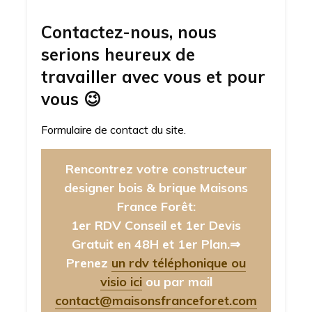
Contactez-nous, nous
serions heureux de
travailler avec vous et pour
vous
😉
Formulaire de contact du site.
Rencontrez votre constructeur
designer bois & brique Maisons
France Forêt:
1er RDV Conseil et 1er Devis
Gratuit en 48H et 1er Plan.⇒
Prenez
un rdv téléphonique ou
visio ici
ou par mail
contact@maisonsfranceforet.com