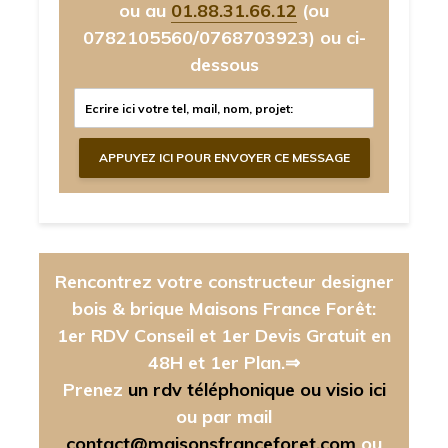
ou au
01.88.31.66.12
(ou
0782105560/0768703923)
ou ci-
dessous
Rencontrez votre constructeur designer
bois & brique Maisons France Forêt:
1er RDV Conseil et 1er Devis Gratuit en
48H et 1er Plan.⇒
Prenez
un rdv téléphonique ou visio ici
ou par mail
contact@maisonsfranceforet.com
ou