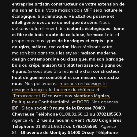
entreprise artisan constructeur de votre extension de
maison en bois
. Votre maison bois MFF sera
naturelle,
écologique, bioclimatique, RE 2020 ou passive et
intelligente avec une domotique de série
. Nous
utilisons naturellement des
isolants écologiques : laine
et fibre de bois, ouate de cellulose, fermacell
etc. et
proposons tous typ
es de bardages et crépis : pin,
douglas, mélèze, red cedar
. Nous réalisons votre
maison bois dans tous les styles :
maison moderne
design contemporaine ou classique, maison bardage
bois ou crépi, maison toit plat terrasse ou 2 pans ou
4 pans
. Si vous êtes à la recherche d’un
constructeur
haut de gamme compétitif et sur mesure, contactez
nous.
Nos partenaires:
maisons archidesign
,
le
designer français
,
la fonciere du château
et
Terraconcept
. Découvrez nos
Mentions légales,
Politique de Confidentialité, et RGPD
. Nos agences
IDF : Siège social : 9
route de la Brosse 78460
Chevreuse Téléphone
01.88.31.66.12
ou 0782105560
.
Agence 78 :
2 rue du moulin à vent 78310 Coignières
Téléphone
01.88.31.66.12
ou 0782105560
. Agence
91 :
19 avenue de Montjay 91400 Orsay Téléphone