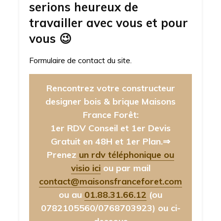
serions heureux de
travailler avec vous et pour
vous
😉
Formulaire de contact du site.
Rencontrez votre constructeur
designer bois & brique Maisons
France Forêt:
1er RDV Conseil et 1er Devis
Gratuit en 48H et 1er Plan.⇒
Prenez
un rdv téléphonique ou
visio ici
ou par mail
contact@maisonsfranceforet.com
ou au
01.88.31.66.12
(ou
0782105560/0768703923)
ou ci-