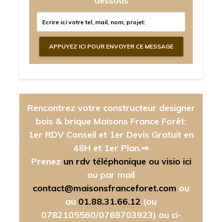
dessous
Rencontrez votre constructeur designer
bois & brique Maisons France Forêt:
1er RDV Conseil et 1er Devis Gratuit en
48H et 1er Plan.⇒
Prenez
un rdv téléphonique ou visio ici
ou par mail
contact@maisonsfranceforet.com
ou
au
01.88.31.66.12
(ou
0782105560/0768703923)
ou ci-