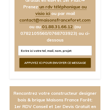
Gratuit en 48H et 1er Plan.⇒
Prenez
un rdv téléphonique ou
visio ici
ou par mail
contact@maisonsfranceforet.com
ou au
01.88.31.66.12
(ou
0782105560/0768703923)
ou ci-
dessous
Rencontrez votre constructeur designer
bois & brique Maisons France Forêt:
1er RDV Conseil et 1er Devis Gratuit en