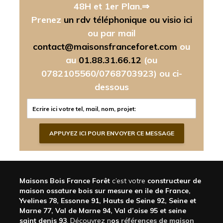
48H et 1er Plan.⇒
Prenez
un rdv téléphonique ou visio ici
ou par mail
contact@maisonsfranceforet.com
ou
au
01.88.31.66.12
(ou
0782105560/0768703923)
ou ci-
dessous
Maisons Bois France Forêt
c’est votre
constructeur de
maison ossature bois sur mesure en ile de France,
Yvelines 78, Essonne 91, Hauts de Seine 92, Seine et
Marne 77, Val de Marne 94, Val d’oise 95 et seine
saint denis 93
. Découvrez n
os
références de maison