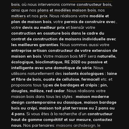
bois
, où nous intervenons comme
constructeur bois
,
ainsi que nos
plans et modèles maison bois
, nos
métiers
et nos
prix
. Nous réalisons votre
modèle et
plan de maison bois
, votre
permis de construire avec
,
votre
devis au meilleur prix
et biensûr votre
construction en ossature bois dans le cadre du
contrat de construction de maisons individuelle avec
les meilleures garanties
. Nous sommes aussi votre
entreprise artisan constructeur de votre extension de
maison en bois
. Votre maison bois MFF sera
naturelle,
écologique, bioclimatique, RE 2020 ou passive et
intelligente avec une domotique de série
. Nous
utilisons naturellement des
isolants écologiques : laine
et fibre de bois, ouate de cellulose, fermacell
etc. et
proposons tous typ
es de bardages et crépis : pin,
douglas, mélèze, red cedar
. Nous réalisons votre
maison bois dans tous les styles :
maison moderne
design contemporaine ou classique, maison bardage
bois ou crépi, maison toit plat terrasse ou 2 pans ou
4 pans
. Si vous êtes à la recherche d’un
constructeur
haut de gamme compétitif et sur mesure, contactez
nous.
Nos partenaires:
maisons archidesign
,
le