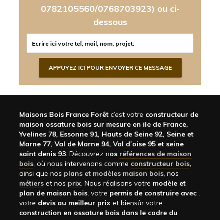
0782105560/0768703923)
ou ci-
dessous
Maisons Bois France Forêt
c’est votre
constructeur de
maison ossature bois sur mesure en ile de France,
Yvelines 78, Essonne 91, Hauts de Seine 92, Seine et
Marne 77, Val de Marne 94, Val d’oise 95 et seine
saint denis 93
. Découvrez n
os
références de maison
bois
, où nous intervenons comme
constructeur bois
,
ainsi que nos
plans et modèles maison bois
, nos
métiers
et nos
prix
. Nous réalisons votre
modèle et
plan de maison bois
, votre
permis de construire avec
,
votre
devis au meilleur prix
et biensûr votre
construction en ossature bois dans le cadre du