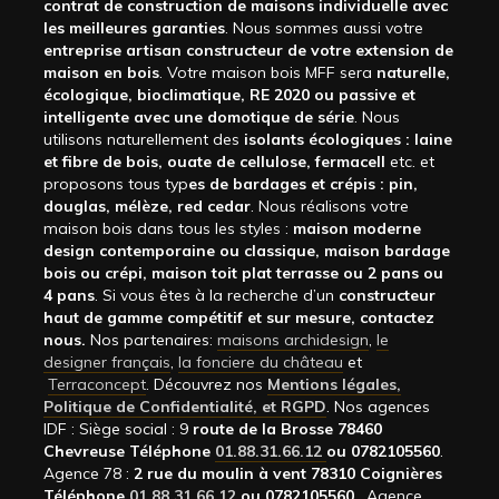
contrat de construction de maisons individuelle avec
les meilleures garanties
. Nous sommes aussi votre
entreprise artisan constructeur de votre extension de
maison en bois
. Votre maison bois MFF sera
naturelle,
écologique, bioclimatique, RE 2020 ou passive et
intelligente avec une domotique de série
. Nous
utilisons naturellement des
isolants écologiques : laine
et fibre de bois, ouate de cellulose, fermacell
etc. et
proposons tous typ
es de bardages et crépis : pin,
douglas, mélèze, red cedar
. Nous réalisons votre
maison bois dans tous les styles :
maison moderne
design contemporaine ou classique, maison bardage
bois ou crépi, maison toit plat terrasse ou 2 pans ou
4 pans
. Si vous êtes à la recherche d’un
constructeur
haut de gamme compétitif et sur mesure, contactez
nous.
Nos partenaires:
maisons archidesign
,
le
designer français
,
la fonciere du château
et
Terraconcept
. Découvrez nos
Mentions légales,
Politique de Confidentialité, et RGPD
. Nos agences
IDF : Siège social : 9
route de la Brosse 78460
Chevreuse Téléphone
01.88.31.66.12
ou 0782105560
.
Agence 78 :
2 rue du moulin à vent 78310 Coignières
Téléphone
01.88.31.66.12
ou 0782105560
. Agence