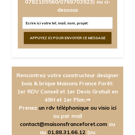
0782105560/0768703923)
ou ci-
dessous
Rencontrez votre constructeur designer
bois & brique Maisons France Forêt:
1er RDV Conseil et 1er Devis Gratuit en
48H et 1er Plan.⇒
Prenez
un rdv téléphonique ou visio ici
ou par mail
contact@maisonsfranceforet.com
ou
au
01.88.31.66.12
(ou