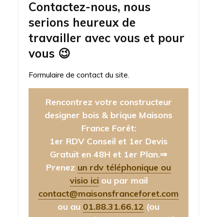
Contactez-nous, nous
serions heureux de
travailler avec vous et pour
vous
😉
Formulaire de contact du site.
Rencontrez votre constructeur
designer bois & brique Maisons
France Forêt:
1er RDV Conseil et 1er Devis
Gratuit en 48H et 1er Plan.⇒
Prenez
un rdv téléphonique ou
visio ici
ou par mail
contact@maisonsfranceforet.com
ou au
01.88.31.66.12
(ou