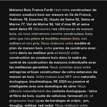
Maisons Bois France Forêt
c’est votre
constructeur de
maison ossature bois sur mesure en ile de France,
Yvelines 78, Essonne 91, Hauts de Seine 92, Seine et
Marne 77, Val de Marne 94, Val d’oise 95 et seine
saint denis 93
. Découvrez n
os
références de maison
bois
, où nous intervenons comme
constructeur bois
,
ainsi que nos
plans et modèles maison bois
, nos
métiers
et nos
prix
. Nous réalisons votre
modèle et
plan de maison bois
, votre
permis de construire avec
,
votre
devis au meilleur prix
et biensûr votre
construction en ossature bois dans le cadre du
contrat de construction de maisons individuelle avec
les meilleures garanties
. Nous sommes aussi votre
entreprise artisan constructeur de votre extension de
maison en bois
. Votre maison bois MFF sera
naturelle,
écologique, bioclimatique, RE 2020 ou passive et
intelligente avec une domotique de série
. Nous
utilisons naturellement des
isolants écologiques : laine
et fibre de bois, ouate de cellulose, fermacell
etc. et
proposons tous typ
es de bardages et crépis : pin,
douglas, mélèze, red cedar
. Nous réalisons votre