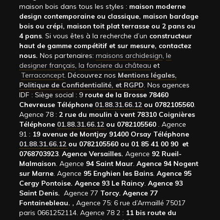
maison bois dans tous les styles :
maison moderne
design contemporaine ou classique, maison bardage
bois ou crépi, maison toit plat terrasse ou 2 pans ou
4 pans
. Si vous êtes à la recherche d’un
constructeur
haut de gamme compétitif et sur mesure, contactez
nous.
Nos partenaires:
maisons archidesign
,
le
designer français
,
la fonciere du château
et
Terraconcept
. Découvrez nos
Mentions légales,
Politique de Confidentialité, et RGPD
. Nos agences
IDF : Siège social : 9
route de la Brosse 78460
Chevreuse Téléphone
01.88.31.66.12
ou 0782105560
.
Agence 78 :
2 rue du moulin à vent 78310 Coignières
Téléphone
01.88.31.66.12
ou 0782105560
. Agence
91 :
19 avenue de Montjay 91400 Orsay Téléphone
01.88.31.66.12
ou 0782105560 ou 01 85 41 00 90 et
0768703923
.
Agence Versailles.
Agence
92
Rueil-
Malmaison
. Agence
94 Saint Maur
.
Agence 94 Nogent
sur Marne
. Agence
95 Enghien les Bains
.
Agence 95
Cergy Pontoise.
Agence 93 Le Raincy
.
Agence 93
Saint Denis.
Agence 77
Torcy.
Agence 77
Fontainebleau.
,
Agence 75: 6 rue d’Armaillé 75017
paris 0661252114. Agence 78 2 :
11 bis route du