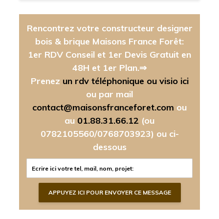
Rencontrez votre constructeur designer
bois & brique Maisons France Forêt:
1er RDV Conseil et 1er Devis Gratuit en
48H et 1er Plan.⇒
Prenez
un rdv téléphonique ou visio ici
ou par mail
contact@maisonsfranceforet.com
ou
au
01.88.31.66.12
(ou
0782105560/0768703923)
ou ci-
dessous