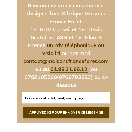
Rencontrez votre constructeur
designer bois & brique Maisons
France Forêt:
1er RDV Conseil et 1er Devis
Gratuit en 48H et 1er Plan.⇒
Prenez
un rdv téléphonique ou
visio ici
ou par mail
contact@maisonsfranceforet.com
ou au
01.88.31.66.12
(ou
0782105560/0768703923)
ou ci-
dessous