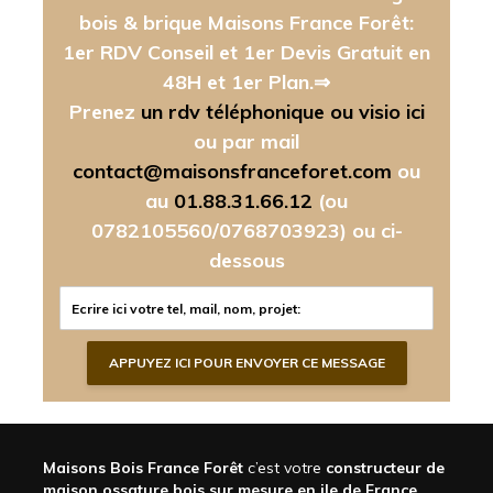
bois & brique Maisons France Forêt:
1er RDV Conseil et 1er Devis Gratuit en
48H et 1er Plan.⇒
Prenez
un rdv téléphonique ou visio ici
ou par mail
contact@maisonsfranceforet.com
ou
au
01.88.31.66.12
(ou
0782105560/0768703923)
ou ci-
dessous
Maisons Bois France Forêt
c’est votre
constructeur de
maison ossature bois sur mesure en ile de France,