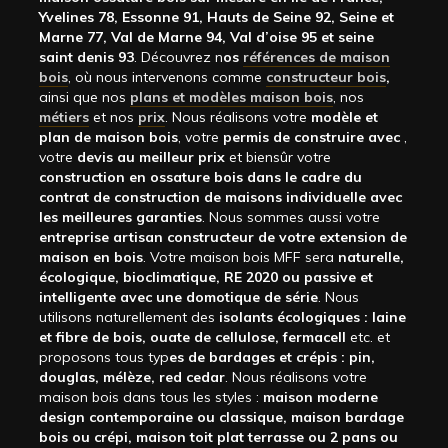
Yvelines 78, Essonne 91, Hauts de Seine 92, Seine et
Marne 77, Val de Marne 94, Val d’oise 95 et seine
saint denis 93
. Découvrez n
os
références de maison
bois
, où nous intervenons comme
constructeur bois
,
ainsi que nos
plans et modèles maison bois
, nos
métiers
et nos
prix
. Nous réalisons votre
modèle et
plan de maison bois
, votre
permis de construire avec
,
votre
devis au meilleur prix
et biensûr votre
construction en ossature bois dans le cadre du
contrat de construction de maisons individuelle avec
les meilleures garanties
. Nous sommes aussi votre
entreprise artisan constructeur de votre extension de
maison en bois
. Votre maison bois MFF sera
naturelle,
écologique, bioclimatique, RE 2020 ou passive et
intelligente avec une domotique de série
. Nous
utilisons naturellement des
isolants écologiques : laine
et fibre de bois, ouate de cellulose, fermacell
etc. et
proposons tous typ
es de bardages et crépis : pin,
douglas, mélèze, red cedar
. Nous réalisons votre
maison bois dans tous les styles :
maison moderne
design contemporaine ou classique, maison bardage
bois ou crépi, maison toit plat terrasse ou 2 pans ou