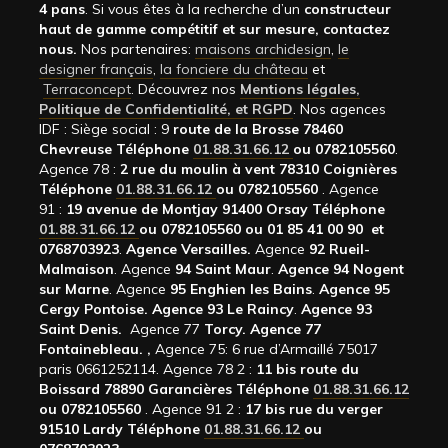
4 pans
. Si vous êtes à la recherche d’un
constructeur
haut de gamme compétitif et sur mesure, contactez
nous.
Nos partenaires:
maisons archidesign
,
le
designer français
,
la fonciere du château
et
Terraconcept
. Découvrez nos
Mentions légales,
Politique de Confidentialité, et RGPD
. Nos agences
IDF : Siège social : 9
route de la Brosse 78460
Chevreuse Téléphone
01.88.31.66.12
ou 0782105560
.
Agence 78 :
2 rue du moulin à vent 78310 Coignières
Téléphone
01.88.31.66.12
ou 0782105560
. Agence
91 :
19 avenue de Montjay 91400 Orsay Téléphone
01.88.31.66.12
ou 0782105560 ou 01 85 41 00 90 et
0768703923
.
Agence Versailles.
Agence
92
Rueil-
Malmaison
. Agence
94 Saint Maur
.
Agence 94 Nogent
sur Marne
. Agence
95 Enghien les Bains
.
Agence 95
Cergy Pontoise.
Agence 93 Le Raincy
.
Agence 93
Saint Denis.
Agence 77
Torcy.
Agence 77
Fontainebleau.
,
Agence 75: 6 rue d’Armaillé 75017
paris 0661252114. Agence 78 2 :
11 bis route du
Boissard 78890 Garancières Téléphone
01.88.31.66.12
ou 0782105560
. Agence 91 2 :
17 bis rue du verger
91510 Lardy Téléphone
01.88.31.66.12
ou