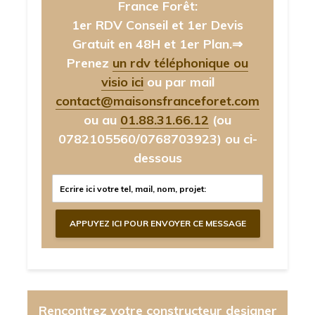
France Forêt:
1er RDV Conseil et 1er Devis
Gratuit en 48H et 1er Plan.⇒
Prenez
un rdv téléphonique ou
visio ici
ou par mail
contact@maisonsfranceforet.com
ou au
01.88.31.66.12
(ou
0782105560/0768703923)
ou ci-
dessous
Rencontrez votre constructeur designer