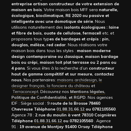
entreprise artisan constructeur de votre extension de
maison en bois
. Votre maison bois MFF sera
naturelle,
écologique, bioclimatique, RE 2020 ou passive et
intelligente avec une domotique de série
. Nous
utilisons naturellement des
isolants écologiques : laine
et fibre de bois, ouate de cellulose, fermacell
etc. et
proposons tous typ
es de bardages et crépis : pin,
douglas, mélèze, red cedar
. Nous réalisons votre
maison bois dans tous les styles :
maison moderne
design contemporaine ou classique, maison bardage
bois ou crépi, maison toit plat terrasse ou 2 pans ou
4 pans
. Si vous êtes à la recherche d’un
constructeur
haut de gamme compétitif et sur mesure, contactez
nous.
Nos partenaires:
maisons archidesign
,
le
designer français
,
la fonciere du château
et
Terraconcept
. Découvrez nos
Mentions légales,
Politique de Confidentialité, et RGPD
. Nos agences
IDF : Siège social : 9
route de la Brosse 78460
Chevreuse Téléphone
01.88.31.66.12
ou 0782105560
.
Agence 78 :
2 rue du moulin à vent 78310 Coignières
Téléphone
01.88.31.66.12
ou 0782105560
. Agence
91 :
19 avenue de Montjay 91400 Orsay Téléphone