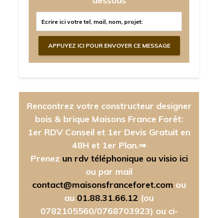
dessous
Rencontrez votre constructeur designer
bois & brique Maisons France Forêt:
1er RDV Conseil et 1er Devis Gratuit en
48H et 1er Plan.⇒
Prenez
un rdv téléphonique ou visio ici
ou par mail
contact@maisonsfranceforet.com
ou
au
01.88.31.66.12
(ou
0782105560/0768703923)
ou ci-