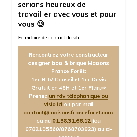
serions heureux de
travailler avec vous et pour
vous
😉
Formulaire de contact du site.
Rencontrez votre constructeur
designer bois & brique Maisons
France Forêt:
1er RDV Conseil et 1er Devis
Gratuit en 48H et 1er Plan.⇒
Prenez
un rdv téléphonique ou
visio ici
ou par mail
contact@maisonsfranceforet.com
ou au
01.88.31.66.12
(ou
0782105560/0768703923)
ou ci-