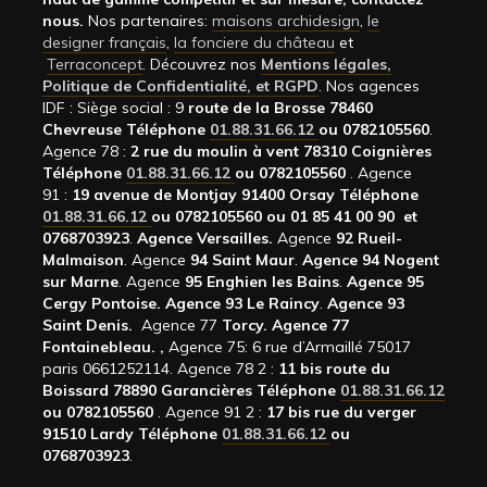
nous.
Nos partenaires:
maisons archidesign
,
le
designer français
,
la fonciere du château
et
Terraconcept
. Découvrez nos
Mentions légales,
Politique de Confidentialité, et RGPD
. Nos agences
IDF : Siège social : 9
route de la Brosse 78460
Chevreuse Téléphone
01.88.31.66.12
ou 0782105560
.
Agence 78 :
2 rue du moulin à vent 78310 Coignières
Téléphone
01.88.31.66.12
ou 0782105560
. Agence
91 :
19 avenue de Montjay 91400 Orsay Téléphone
01.88.31.66.12
ou 0782105560 ou 01 85 41 00 90 et
0768703923
.
Agence Versailles.
Agence
92
Rueil-
Malmaison
. Agence
94 Saint Maur
.
Agence 94 Nogent
sur Marne
. Agence
95 Enghien les Bains
.
Agence 95
Cergy Pontoise.
Agence 93 Le Raincy
.
Agence 93
Saint Denis.
Agence 77
Torcy.
Agence 77
Fontainebleau.
,
Agence 75: 6 rue d’Armaillé 75017
paris 0661252114. Agence 78 2 :
11 bis route du
Boissard 78890 Garancières Téléphone
01.88.31.66.12
ou 0782105560
. Agence 91 2 :
17 bis rue du verger
91510 Lardy Téléphone
01.88.31.66.12
ou
0768703923
.