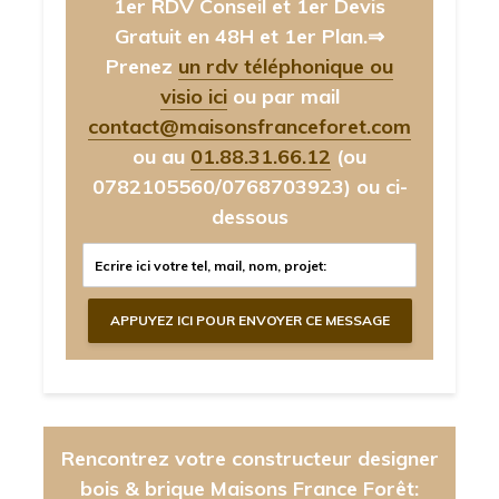
1er RDV Conseil et 1er Devis
Gratuit en 48H et 1er Plan.⇒
Prenez
un rdv téléphonique ou
visio ici
ou par mail
contact@maisonsfranceforet.com
ou au
01.88.31.66.12
(ou
0782105560/0768703923)
ou ci-
dessous
Rencontrez votre constructeur designer
bois & brique Maisons France Forêt: