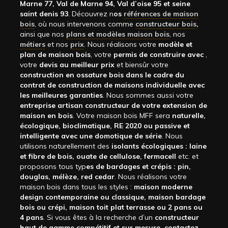
Marne 77, Val de Marne 94, Val d’oise 95 et seine
saint denis 93
. Découvrez n
os
références de maison
bois
, où nous intervenons comme
constructeur bois
,
ainsi que nos
plans et modèles maison bois
, nos
métiers
et nos
prix
. Nous réalisons votre
modèle et
plan de maison bois
, votre
permis de construire avec
,
votre
devis au meilleur prix
et biensûr votre
construction en ossature bois dans le cadre du
contrat de construction de maisons individuelle avec
les meilleures garanties
. Nous sommes aussi votre
entreprise artisan constructeur de votre extension de
maison en bois
. Votre maison bois MFF sera
naturelle,
écologique, bioclimatique, RE 2020 ou passive et
intelligente avec une domotique de série
. Nous
utilisons naturellement des
isolants écologiques : laine
et fibre de bois, ouate de cellulose, fermacell
etc. et
proposons tous typ
es de bardages et crépis : pin,
douglas, mélèze, red cedar
. Nous réalisons votre
maison bois dans tous les styles :
maison moderne
design contemporaine ou classique, maison bardage
bois ou crépi, maison toit plat terrasse ou 2 pans ou
4 pans
. Si vous êtes à la recherche d’un
constructeur
haut de gamme compétitif et sur mesure, contactez