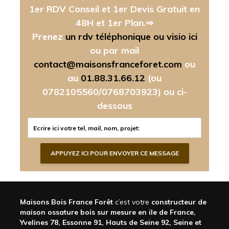
1er RDV Conseil et 1er Devis Gratuit en
48H et 1er Plan.⇒
Prenez
un rdv téléphonique ou visio ici
ou par mail
contact@maisonsfranceforet.com
ou
au
01.88.31.66.12
(ou
0782105560/0768703923)
ou ci-
dessous
Maisons Bois France Forêt
c’est votre
constructeur de
maison ossature bois sur mesure en ile de France,
Yvelines 78, Essonne 91, Hauts de Seine 92, Seine et