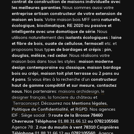
contrat de construction de maisons individuelle avec
les meilleures garanties
. Nous sommes aussi votre
entreprise artisan constructeur de votre extension de
maison en bois
. Votre maison bois MFF sera
naturelle,
écologique, bioclimatique, RE 2020 ou passive et
intelligente avec une domotique de série
. Nous
utilisons naturellement des
isolants écologiques : laine
et fibre de bois, ouate de cellulose, fermacell
etc. et
proposons tous typ
es de bardages et crépis : pin,
douglas, mélèze, red cedar
. Nous réalisons votre
maison bois dans tous les styles :
maison moderne
design contemporaine ou classique, maison bardage
bois ou crépi, maison toit plat terrasse ou 2 pans ou
4 pans
. Si vous êtes à la recherche d’un
constructeur
haut de gamme compétitif et sur mesure, contactez
nous.
Nos partenaires:
maisons archidesign
,
le
designer français
,
la fonciere du château
et
Terraconcept
. Découvrez nos
Mentions légales,
Politique de Confidentialité, et RGPD
. Nos agences
IDF : Siège social : 9
route de la Brosse 78460
Chevreuse Téléphone
01.88.31.66.12
ou 0782105560
.
Agence 78 :
2 rue du moulin à vent 78310 Coignières
Téléphone
01.88.31.66.12
ou 0782105560
. Agence