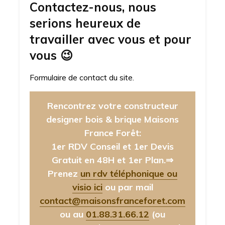
Contactez-nous, nous
serions heureux de
travailler avec vous et pour
vous
😉
Formulaire de contact du site.
Rencontrez votre constructeur
designer bois & brique Maisons
France Forêt:
1er RDV Conseil et 1er Devis
Gratuit en 48H et 1er Plan.⇒
Prenez
un rdv téléphonique ou
visio ici
ou par mail
contact@maisonsfranceforet.com
ou au
01.88.31.66.12
(ou