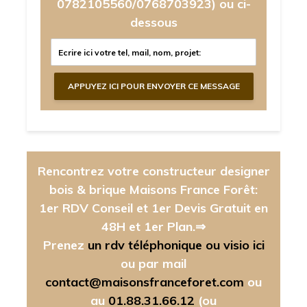
0782105560/0768703923)
ou ci-
dessous
Rencontrez votre constructeur designer
bois & brique Maisons France Forêt:
1er RDV Conseil et 1er Devis Gratuit en
48H et 1er Plan.⇒
Prenez
un rdv téléphonique ou visio ici
ou par mail
contact@maisonsfranceforet.com
ou
au
01.88.31.66.12
(ou