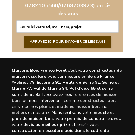
0782105560/0768703923)
ou ci-
dessous
Maisons Bois France Forêt
c’est votre
constructeur de
maison ossature bois sur mesure en ile de France,
Yvelines 78, Essonne 91, Hauts de Seine 92, Seine et
Marne 77, Val de Marne 94, Val d’oise 95 et seine
saint denis 93
. Découvrez n
os
références de maison
bois
, où nous intervenons comme
constructeur bois
,
ainsi que nos
plans et modèles maison bois
, nos
métiers
et nos
prix
. Nous réalisons votre
modèle et
plan de maison bois
, votre
permis de construire avec
,
votre
devis au meilleur prix
et biensûr votre
construction en ossature bois dans le cadre du