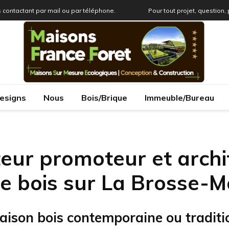
 contactant par mail ou par téléphone.
Pour tout projet, question,
esigns
Nous
Bois/Brique
Immeuble/Bureau
eur promoteur et archi
e bois sur La Brosse-
aison bois contemporaine ou traditi