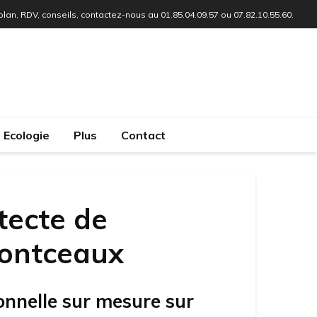
 plan, RDV, conseils, contactez-nous au 01.85.04.09.57 ou 07.82.10.55.60.
Ecologie
Plus
Contact
tecte de
Montceaux
onnelle sur mesure sur