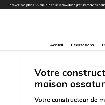
Recevez nos plans & visuels les plus incroyables gratuitement en nous
Accueil
Realisations
D
Votre construct
maison ossatur
Votre constructeur de m