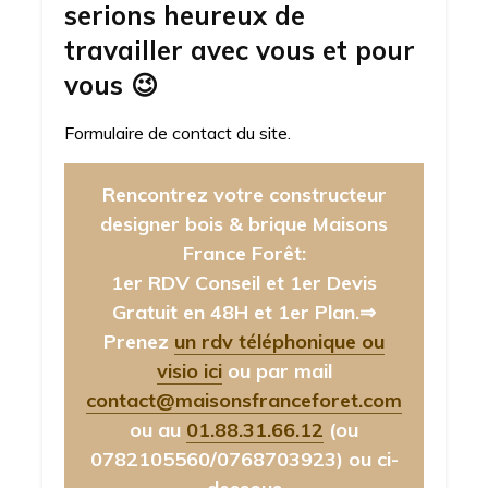
serions heureux de
travailler avec vous et pour
vous
😉
Formulaire de contact du site.
Rencontrez votre constructeur
designer bois & brique Maisons
France Forêt:
1er RDV Conseil et 1er Devis
Gratuit en 48H et 1er Plan.⇒
Prenez
un rdv téléphonique ou
visio ici
ou par mail
contact@maisonsfranceforet.com
ou au
01.88.31.66.12
(ou
0782105560/0768703923)
ou ci-