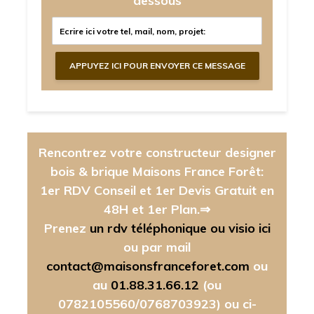
dessous
Rencontrez votre constructeur designer
bois & brique Maisons France Forêt:
1er RDV Conseil et 1er Devis Gratuit en
48H et 1er Plan.⇒
Prenez
un rdv téléphonique ou visio ici
ou par mail
contact@maisonsfranceforet.com
ou
au
01.88.31.66.12
(ou
0782105560/0768703923)
ou ci-