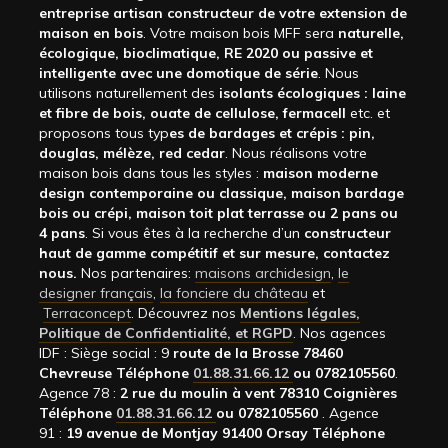
entreprise artisan constructeur de votre extension de
maison en bois
. Votre maison bois MFF sera
naturelle,
écologique, bioclimatique, RE 2020 ou passive et
intelligente avec une domotique de série
. Nous
utilisons naturellement des
isolants écologiques : laine
et fibre de bois, ouate de cellulose, fermacell
etc. et
proposons tous typ
es de bardages et crépis : pin,
douglas, mélèze, red cedar
. Nous réalisons votre
maison bois dans tous les styles :
maison moderne
design contemporaine ou classique, maison bardage
bois ou crépi, maison toit plat terrasse ou 2 pans ou
4 pans
. Si vous êtes à la recherche d’un
constructeur
haut de gamme compétitif et sur mesure, contactez
nous.
Nos partenaires:
maisons archidesign
,
le
designer français
,
la fonciere du château
et
Terraconcept
. Découvrez nos
Mentions légales,
Politique de Confidentialité, et RGPD
. Nos agences
IDF : Siège social : 9
route de la Brosse 78460
Chevreuse Téléphone
01.88.31.66.12
ou 0782105560
.
Agence 78 :
2 rue du moulin à vent 78310 Coignières
Téléphone
01.88.31.66.12
ou 0782105560
. Agence
91 :
19 avenue de Montjay 91400 Orsay Téléphone