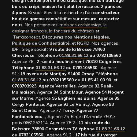
design contemporaine ou classique, maison bardage
bois ou crépi, maison toit plat terrasse ou 2 pans ou
4 pans
. Si vous êtes à la recherche d’un
constructeur
haut de gamme compétitif et sur mesure, contactez
nous.
Nos partenaires:
maisons archidesign
,
le
designer français
,
la fonciere du château
et
Terraconcept
. Découvrez nos
Mentions légales,
Politique de Confidentialité, et RGPD
. Nos agences
IDF : Siège social : 9
route de la Brosse 78460
Chevreuse Téléphone
01.88.31.66.12
ou 0782105560
.
Agence 78 :
2 rue du moulin à vent 78310 Coignières
Téléphone
01.88.31.66.12
ou 0782105560
. Agence
91 :
19 avenue de Montjay 91400 Orsay Téléphone
01.88.31.66.12
ou 0782105560 ou 01 85 41 00 90 et
0768703923
.
Agence Versailles.
Agence
92
Rueil-
Malmaison
. Agence
94 Saint Maur
.
Agence 94 Nogent
sur Marne
. Agence
95 Enghien les Bains
.
Agence 95
Cergy Pontoise.
Agence 93 Le Raincy
.
Agence 93
Saint Denis.
Agence 77
Torcy.
Agence 77
Fontainebleau.
,
Agence 75: 6 rue d’Armaillé 75017
paris 0661252114. Agence 78 2 :
11 bis route du
Boissard 78890 Garancières Téléphone
01.88.31.66.12
ou 0782105560
. Agence 91 2 :
17 bis rue du verger