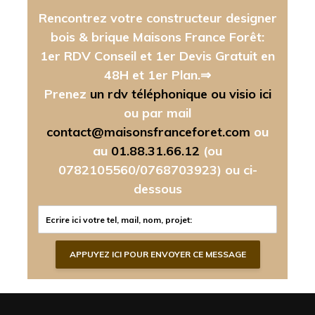
Rencontrez votre constructeur designer
bois & brique Maisons France Forêt:
1er RDV Conseil et 1er Devis Gratuit en
48H et 1er Plan.⇒
Prenez
un rdv téléphonique ou visio ici
ou par mail
contact@maisonsfranceforet.com
ou
au
01.88.31.66.12
(ou
0782105560/0768703923)
ou ci-
dessous