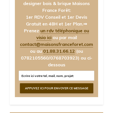
designer bois & brique Maisons
France Forêt:
1er RDV Conseil et 1er Devis
Gratuit en 48H et 1er Plan.⇒
Prenez
un rdv téléphonique ou
visio ici
ou par mail
contact@maisonsfranceforet.com
ou au
01.88.31.66.12
(ou
0782105560/0768703923)
ou ci-
dessous