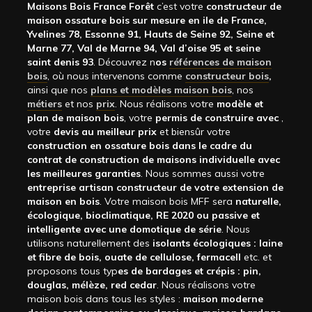
Maisons Bois France Forêt
c’est votre
constructeur de
maison ossature bois sur mesure en ile de France,
Yvelines 78, Essonne 91, Hauts de Seine 92, Seine et
Marne 77, Val de Marne 94, Val d’oise 95 et seine
saint denis 93
. Découvrez n
os
références de maison
bois
, où nous intervenons comme
constructeur bois
,
ainsi que nos
plans et modèles maison bois
, nos
métiers
et nos
prix
. Nous réalisons votre
modèle et
plan de maison bois
, votre
permis de construire avec
,
votre
devis au meilleur prix
et biensûr votre
construction en ossature bois dans le cadre du
contrat de construction de maisons individuelle avec
les meilleures garanties
. Nous sommes aussi votre
entreprise artisan constructeur de votre extension de
maison en bois
. Votre maison bois MFF sera
naturelle,
écologique, bioclimatique, RE 2020 ou passive et
intelligente avec une domotique de série
. Nous
utilisons naturellement des
isolants écologiques : laine
et fibre de bois, ouate de cellulose, fermacell
etc. et
proposons tous typ
es de bardages et crépis : pin,
douglas, mélèze, red cedar
. Nous réalisons votre
maison bois dans tous les styles :
maison moderne