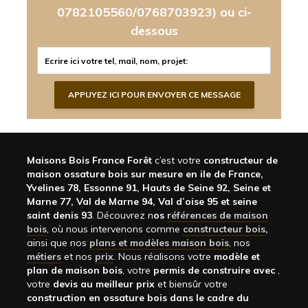
0782105560/0768703923)
ou ci-
dessous
Maisons Bois France Forêt
c’est votre
constructeur de
maison ossature bois sur mesure en ile de France,
Yvelines 78, Essonne 91, Hauts de Seine 92, Seine et
Marne 77, Val de Marne 94, Val d’oise 95 et seine
saint denis 93
. Découvrez n
os
références de maison
bois
, où nous intervenons comme
constructeur bois
,
ainsi que nos
plans et modèles maison bois
, nos
métiers
et nos
prix
. Nous réalisons votre
modèle et
plan de maison bois
, votre
permis de construire avec
,
votre
devis au meilleur prix
et biensûr votre
construction en ossature bois dans le cadre du