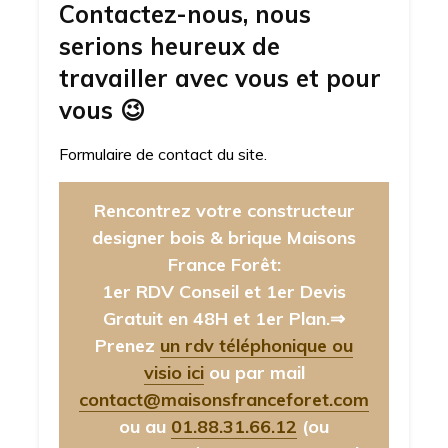
Contactez-nous, nous
serions heureux de
travailler avec vous et pour
vous
😉
Formulaire de contact du site.
Rencontrez votre constructeur
designer bois & brique Maisons
France Forêt:
1er RDV Conseil et 1er Devis
Gratuit en 48H et 1er Plan.⇒
Prenez
un rdv téléphonique ou
visio ici
ou par mail
contact@maisonsfranceforet.com
ou au
01.88.31.66.12
(ou