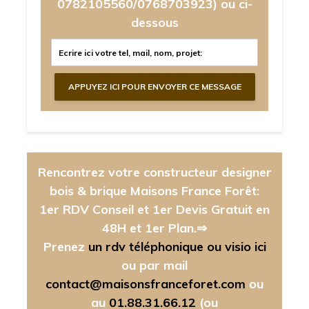
0782105560/0768703923)
ou ci-
dessous
Rencontrez votre constructeur designer
bois & brique Maisons France Forêt:
1er RDV Conseil et 1er Devis Gratuit en
48H et 1er Plan.⇒
Prenez
un rdv téléphonique ou visio ici
ou par mail
contact@maisonsfranceforet.com
ou
au
01.88.31.66.12
(ou