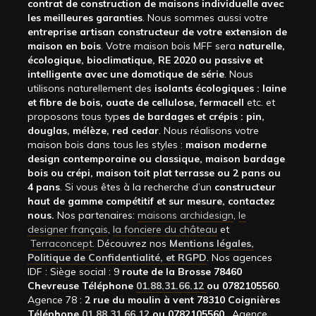
contrat de construction de maisons individuelle avec
les meilleures garanties
. Nous sommes aussi votre
entreprise artisan constructeur de votre extension de
maison en bois
. Votre maison bois MFF sera
naturelle,
écologique, bioclimatique, RE 2020 ou passive et
intelligente avec une domotique de série
. Nous
utilisons naturellement des
isolants écologiques : laine
et fibre de bois, ouate de cellulose, fermacell
etc. et
proposons tous typ
es de bardages et crépis : pin,
douglas, mélèze, red cedar
. Nous réalisons votre
maison bois dans tous les styles :
maison moderne
design contemporaine ou classique, maison bardage
bois ou crépi, maison toit plat terrasse ou 2 pans ou
4 pans
. Si vous êtes à la recherche d’un
constructeur
haut de gamme compétitif et sur mesure, contactez
nous.
Nos partenaires:
maisons archidesign
,
le
designer français
,
la fonciere du château
et
Terraconcept
. Découvrez nos
Mentions légales,
Politique de Confidentialité, et RGPD
. Nos agences
IDF : Siège social : 9
route de la Brosse 78460
Chevreuse Téléphone
01.88.31.66.12
ou 0782105560
.
Agence 78 :
2 rue du moulin à vent 78310 Coignières
Téléphone
01.88.31.66.12
ou 0782105560
. Agence