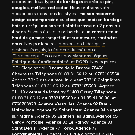
proposons tous typ
es de bardages et crépis : pin,
douglas, mélèze, red cedar
. Nous réalisons votre
maison bois dans tous les styles :
maison moderne
design contemporaine ou classique, maison bardage
bois ou crépi, maison toit plat terrasse ou 2 pans ou
4 pans
. Si vous êtes à la recherche d’un
constructeur
haut de gamme compétitif et sur mesure, contactez
nous.
Nos partenaires:
maisons archidesign
,
le
designer français
,
la fonciere du château
et
Terraconcept
. Découvrez nos
Mentions légales,
Politique de Confidentialité, et RGPD
. Nos agences
IDF : Siège social : 9
route de la Brosse 78460
Chevreuse Téléphone
01.88.31.66.12
ou 0782105560
.
Agence 78 :
2 rue du moulin à vent 78310 Coignières
Téléphone
01.88.31.66.12
ou 0782105560
. Agence
91 :
19 avenue de Montjay 91400 Orsay Téléphone
01.88.31.66.12
ou 0782105560 ou 01 85 41 00 90 et
0768703923
.
Agence Versailles.
Agence
92
Rueil-
Malmaison
. Agence
94 Saint Maur
.
Agence 94 Nogent
sur Marne
. Agence
95 Enghien les Bains
.
Agence 95
Cergy Pontoise.
Agence 93 Le Raincy
.
Agence 93
Saint Denis.
Agence 77
Torcy.
Agence 77
Fontainebleau.
,
Agence 75: 6 rue d’Armaillé 75017