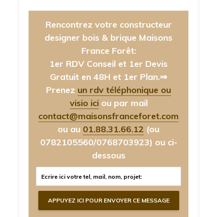
Rencontrez votre constructeur
designer bois & brique Maisons
France Forêt:
1er RDV Conseil et 1er Devis
Gratuit en 48H et 1er Plan.⇒
Prenez
un rdv téléphonique ou
visio ici
ou par mail
contact@maisonsfranceforet.com
ou au
01.88.31.66.12
(ou
0782105560/0768703923)
ou ci-
dessous