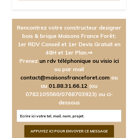
Rencontrez votre constructeur designer
bois & brique Maisons France Forêt:
1er RDV Conseil et 1er Devis Gratuit en
48H et 1er Plan.⇒
Prenez
un rdv téléphonique ou visio ici
ou par mail
contact@maisonsfranceforet.com
ou
au
01.88.31.66.12
(ou
0782105560/0768703923)
ou ci-
dessous