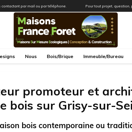
 contactant par mail ou par téléphone.
Pour tout projet, question,
esigns
Nous
Bois/Brique
Immeuble/Bureau
eur promoteur et archi
 bois sur Grisy-sur-Se
aison bois contemporaine ou traditi