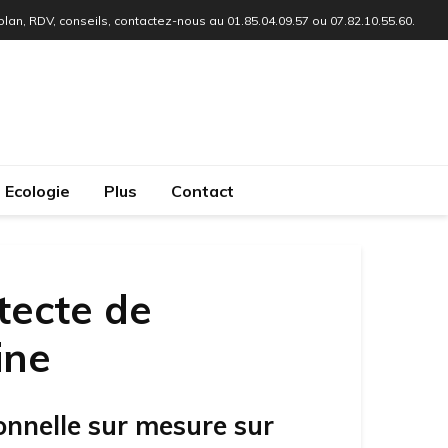
 plan, RDV, conseils, contactez-nous au 01.85.04.09.57 ou 07.82.10.55.60.
Ecologie
Plus
Contact
tecte de
ine
onnelle sur mesure sur