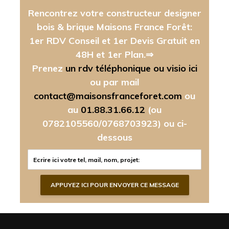
Rencontrez votre constructeur designer
bois & brique Maisons France Forêt:
1er RDV Conseil et 1er Devis Gratuit en
48H et 1er Plan.⇒
Prenez
un rdv téléphonique ou visio ici
ou par mail
contact@maisonsfranceforet.com
ou
au
01.88.31.66.12
(ou
0782105560/0768703923)
ou ci-
dessous