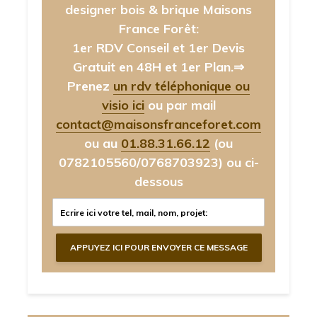
designer bois & brique Maisons
France Forêt:
1er RDV Conseil et 1er Devis
Gratuit en 48H et 1er Plan.⇒
Prenez
un rdv téléphonique ou
visio ici
ou par mail
contact@maisonsfranceforet.com
ou au
01.88.31.66.12
(ou
0782105560/0768703923)
ou ci-
dessous