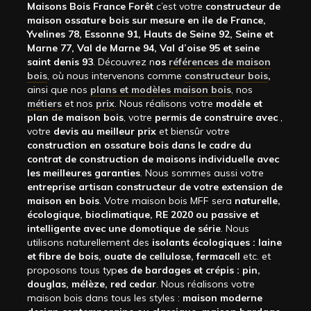
Maisons Bois France Forêt
c’est votre
constructeur de
maison ossature bois sur mesure en ile de France,
Yvelines 78, Essonne 91, Hauts de Seine 92, Seine et
Marne 77, Val de Marne 94, Val d’oise 95 et seine
saint denis 93
. Découvrez n
os
références de maison
bois
, où nous intervenons comme
constructeur bois
,
ainsi que nos
plans et modèles maison bois
, nos
métiers
et nos
prix
. Nous réalisons votre
modèle et
plan de maison bois
, votre
permis de construire avec
,
votre
devis au meilleur prix
et biensûr votre
construction en ossature bois dans le cadre du
contrat de construction de maisons individuelle avec
les meilleures garanties
. Nous sommes aussi votre
entreprise artisan constructeur de votre extension de
maison en bois
. Votre maison bois MFF sera
naturelle,
écologique, bioclimatique, RE 2020 ou passive et
intelligente avec une domotique de série
. Nous
utilisons naturellement des
isolants écologiques : laine
et fibre de bois, ouate de cellulose, fermacell
etc. et
proposons tous typ
es de bardages et crépis : pin,
douglas, mélèze, red cedar
. Nous réalisons votre
maison bois dans tous les styles :
maison moderne