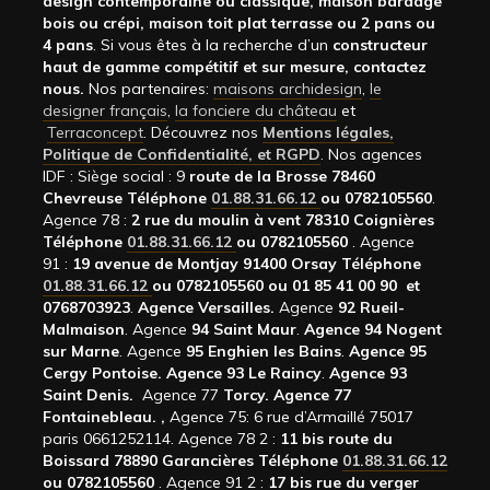
design contemporaine ou classique, maison bardage
bois ou crépi, maison toit plat terrasse ou 2 pans ou
4 pans
. Si vous êtes à la recherche d’un
constructeur
haut de gamme compétitif et sur mesure, contactez
nous.
Nos partenaires:
maisons archidesign
,
le
designer français
,
la fonciere du château
et
Terraconcept
. Découvrez nos
Mentions légales,
Politique de Confidentialité, et RGPD
. Nos agences
IDF : Siège social : 9
route de la Brosse 78460
Chevreuse Téléphone
01.88.31.66.12
ou 0782105560
.
Agence 78 :
2 rue du moulin à vent 78310 Coignières
Téléphone
01.88.31.66.12
ou 0782105560
. Agence
91 :
19 avenue de Montjay 91400 Orsay Téléphone
01.88.31.66.12
ou 0782105560 ou 01 85 41 00 90 et
0768703923
.
Agence Versailles.
Agence
92
Rueil-
Malmaison
. Agence
94 Saint Maur
.
Agence 94 Nogent
sur Marne
. Agence
95 Enghien les Bains
.
Agence 95
Cergy Pontoise.
Agence 93 Le Raincy
.
Agence 93
Saint Denis.
Agence 77
Torcy.
Agence 77
Fontainebleau.
,
Agence 75: 6 rue d’Armaillé 75017
paris 0661252114. Agence 78 2 :
11 bis route du
Boissard 78890 Garancières Téléphone
01.88.31.66.12
ou 0782105560
. Agence 91 2 :
17 bis rue du verger