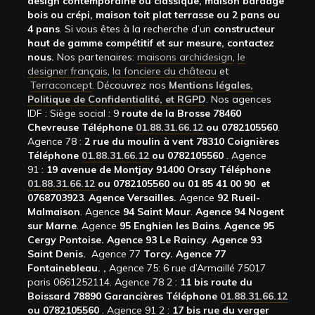
design contemporaine ou classique, maison bardage
bois ou crépi, maison toit plat terrasse ou 2 pans ou
4 pans
. Si vous êtes à la recherche d’un
constructeur
haut de gamme compétitif et sur mesure, contactez
nous.
Nos partenaires:
maisons archidesign
,
le
designer français
,
la fonciere du château
et
Terraconcept
. Découvrez nos
Mentions légales,
Politique de Confidentialité, et RGPD
. Nos agences
IDF : Siège social : 9
route de la Brosse 78460
Chevreuse Téléphone
01.88.31.66.12
ou 0782105560
.
Agence 78 :
2 rue du moulin à vent 78310 Coignières
Téléphone
01.88.31.66.12
ou 0782105560
. Agence
91 :
19 avenue de Montjay 91400 Orsay Téléphone
01.88.31.66.12
ou 0782105560 ou 01 85 41 00 90 et
0768703923
.
Agence Versailles.
Agence
92
Rueil-
Malmaison
. Agence
94 Saint Maur
.
Agence 94 Nogent
sur Marne
. Agence
95 Enghien les Bains
.
Agence 95
Cergy Pontoise.
Agence 93 Le Raincy
.
Agence 93
Saint Denis.
Agence 77
Torcy.
Agence 77
Fontainebleau.
,
Agence 75: 6 rue d’Armaillé 75017
paris 0661252114. Agence 78 2 :
11 bis route du
Boissard 78890 Garancières Téléphone
01.88.31.66.12
ou 0782105560
. Agence 91 2 :
17 bis rue du verger