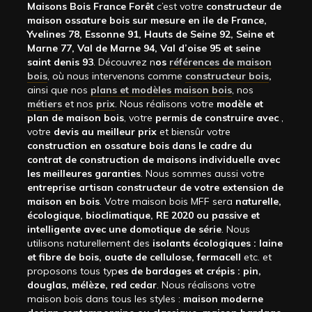
Maisons Bois France Forêt
c’est votre
constructeur de
maison ossature bois sur mesure en ile de France,
Yvelines 78, Essonne 91, Hauts de Seine 92, Seine et
Marne 77, Val de Marne 94, Val d’oise 95 et seine
saint denis 93
. Découvrez n
os
références de maison
bois
, où nous intervenons comme
constructeur bois
,
ainsi que nos
plans et modèles maison bois
, nos
métiers
et nos
prix
. Nous réalisons votre
modèle et
plan de maison bois
, votre
permis de construire avec
,
votre
devis au meilleur prix
et biensûr votre
construction en ossature bois dans le cadre du
contrat de construction de maisons individuelle avec
les meilleures garanties
. Nous sommes aussi votre
entreprise artisan constructeur de votre extension de
maison en bois
. Votre maison bois MFF sera
naturelle,
écologique, bioclimatique, RE 2020 ou passive et
intelligente avec une domotique de série
. Nous
utilisons naturellement des
isolants écologiques : laine
et fibre de bois, ouate de cellulose, fermacell
etc. et
proposons tous typ
es de bardages et crépis : pin,
douglas, mélèze, red cedar
. Nous réalisons votre
maison bois dans tous les styles :
maison moderne