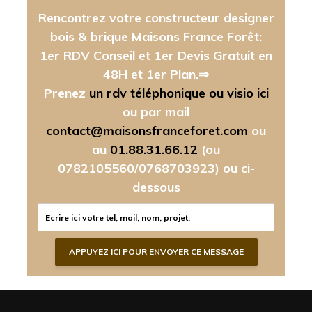
Rencontrez votre constructeur designer
bois & brique Maisons France Forêt:
1er RDV Conseil et 1er Devis Gratuit en
48H et 1er Plan.⇒
Prenez
un rdv téléphonique ou visio ici
ou par mail
contact@maisonsfranceforet.com
ou
au
01.88.31.66.12
(ou
0782105560/0768703923)
ou ci-
dessous