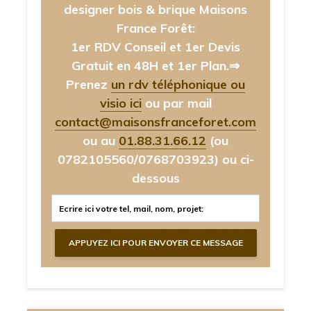
designer bois & brique Maisons
France Forêt:
1er RDV Conseil et 1er Devis
Gratuit en 48H et 1er Plan.⇒
Prenez
un rdv téléphonique ou
visio ici
ou par mail
contact@maisonsfranceforet.com
ou au
01.88.31.66.12
(ou
0782105560/0768703923)
ou ci-
dessous