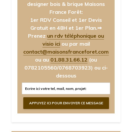
designer bois & brique Maisons
France Forêt:
1er RDV Conseil et 1er Devis
Gratuit en 48H et 1er Plan.⇒
Prenez
un rdv téléphonique ou
visio ici
ou par mail
contact@maisonsfranceforet.com
ou au
01.88.31.66.12
(ou
0782105560/0768703923)
ou ci-
dessous