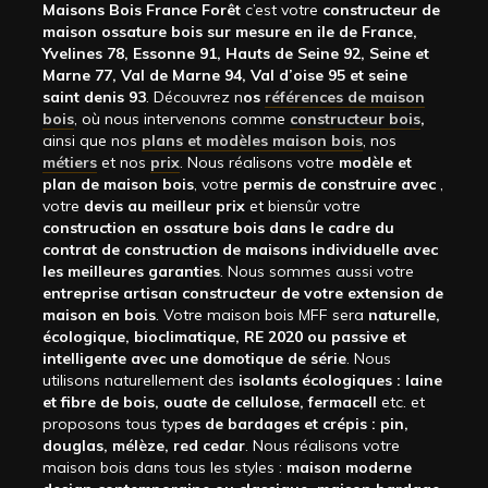
Maisons Bois France Forêt
c’est votre
constructeur de
maison ossature bois sur mesure en ile de France,
Yvelines 78, Essonne 91, Hauts de Seine 92, Seine et
Marne 77, Val de Marne 94, Val d’oise 95 et seine
saint denis 93
. Découvrez n
os
références de maison
bois
, où nous intervenons comme
constructeur bois
,
ainsi que nos
plans et modèles maison bois
, nos
métiers
et nos
prix
. Nous réalisons votre
modèle et
plan de maison bois
, votre
permis de construire avec
,
votre
devis au meilleur prix
et biensûr votre
construction en ossature bois dans le cadre du
contrat de construction de maisons individuelle avec
les meilleures garanties
. Nous sommes aussi votre
entreprise artisan constructeur de votre extension de
maison en bois
. Votre maison bois MFF sera
naturelle,
écologique, bioclimatique, RE 2020 ou passive et
intelligente avec une domotique de série
. Nous
utilisons naturellement des
isolants écologiques : laine
et fibre de bois, ouate de cellulose, fermacell
etc. et
proposons tous typ
es de bardages et crépis : pin,
douglas, mélèze, red cedar
. Nous réalisons votre
maison bois dans tous les styles :
maison moderne