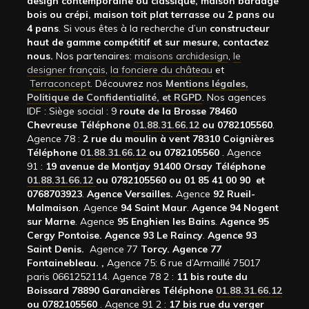
design contemporaine ou classique, maison bardage
bois ou crépi, maison toit plat terrasse ou 2 pans ou
4 pans
. Si vous êtes à la recherche d’un
constructeur
haut de gamme compétitif et sur mesure, contactez
nous.
Nos partenaires:
maisons archidesign
,
le
designer français
,
la fonciere du château
et
Terraconcept
. Découvrez nos
Mentions légales,
Politique de Confidentialité, et RGPD
. Nos agences
IDF : Siège social : 9
route de la Brosse 78460
Chevreuse Téléphone
01.88.31.66.12
ou 0782105560
.
Agence 78 :
2 rue du moulin à vent 78310 Coignières
Téléphone
01.88.31.66.12
ou 0782105560
. Agence
91 :
19 avenue de Montjay 91400 Orsay Téléphone
01.88.31.66.12
ou 0782105560 ou 01 85 41 00 90 et
0768703923
.
Agence Versailles.
Agence
92
Rueil-
Malmaison
. Agence
94 Saint Maur
.
Agence 94 Nogent
sur Marne
. Agence
95 Enghien les Bains
.
Agence 95
Cergy Pontoise.
Agence 93 Le Raincy
.
Agence 93
Saint Denis.
Agence 77
Torcy.
Agence 77
Fontainebleau.
,
Agence 75: 6 rue d’Armaillé 75017
paris 0661252114. Agence 78 2 :
11 bis route du
Boissard 78890 Garancières Téléphone
01.88.31.66.12
ou 0782105560
. Agence 91 2 :
17 bis rue du verger