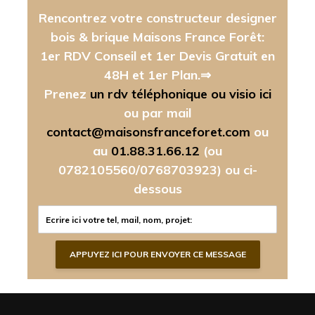
Rencontrez votre constructeur designer
bois & brique Maisons France Forêt:
1er RDV Conseil et 1er Devis Gratuit en
48H et 1er Plan.⇒
Prenez
un rdv téléphonique ou visio ici
ou par mail
contact@maisonsfranceforet.com
ou
au
01.88.31.66.12
(ou
0782105560/0768703923)
ou ci-
dessous