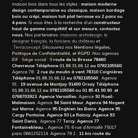
maison bois dans tous les styles :
maison moderne
design contemporaine ou classique, maison bardage
bois ou crépi, maison toit plat terrasse ou 2 pans ou
4 pans
. Si vous êtes à la recherche d’un
constructeur
haut de gamme compétitif et sur mesure, contactez
nous.
Nos partenaires:
maisons archidesign
,
le
designer français
,
la fonciere du château
et
Terraconcept
. Découvrez nos
Mentions légales,
Politique de Confidentialité, et RGPD
. Nos agences
IDF : Siège social : 9
route de la Brosse 78460
Chevreuse Téléphone
01.88.31.66.12
ou 0782105560
.
Agence 78 :
2 rue du moulin à vent 78310 Coignières
Téléphone
01.88.31.66.12
ou 0782105560
. Agence
91 :
19 avenue de Montjay 91400 Orsay Téléphone
01.88.31.66.12
ou 0782105560 ou 01 85 41 00 90 et
0768703923
.
Agence Versailles.
Agence
92
Rueil-
Malmaison
. Agence
94 Saint Maur
.
Agence 94 Nogent
sur Marne
. Agence
95 Enghien les Bains
.
Agence 95
Cergy Pontoise.
Agence 93 Le Raincy
.
Agence 93
Saint Denis.
Agence 77
Torcy.
Agence 77
Fontainebleau.
,
Agence 75: 6 rue d’Armaillé 75017
paris 0661252114. Agence 78 2 :
11 bis route du