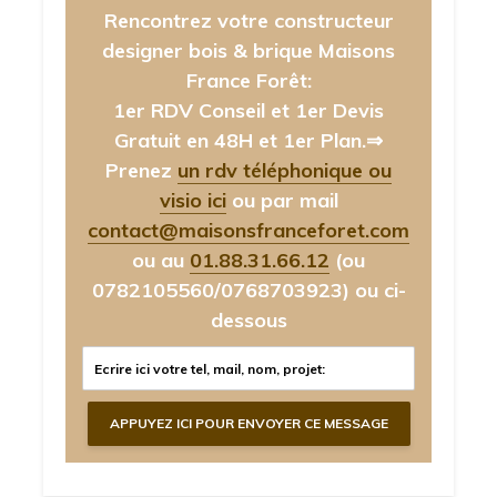
Rencontrez votre constructeur
designer bois & brique Maisons
France Forêt:
1er RDV Conseil et 1er Devis
Gratuit en 48H et 1er Plan.⇒
Prenez
un rdv téléphonique ou
visio ici
ou par mail
contact@maisonsfranceforet.com
ou au
01.88.31.66.12
(ou
0782105560/0768703923)
ou ci-
dessous