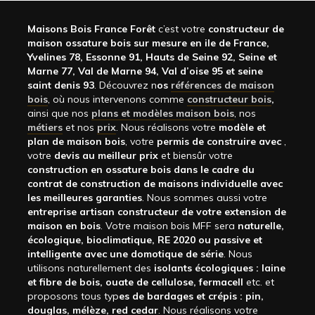
Maisons Bois France Forêt
c’est votre
constructeur de
maison ossature bois sur mesure en ile de France,
Yvelines 78, Essonne 91, Hauts de Seine 92, Seine et
Marne 77, Val de Marne 94, Val d’oise 95 et seine
saint denis 93
. Découvrez n
os
références de maison
bois
, où nous intervenons comme
constructeur bois
,
ainsi que nos
plans et modèles maison bois
, nos
métiers
et nos
prix
. Nous réalisons votre
modèle et
plan de maison bois
, votre
permis de construire avec
,
votre
devis au meilleur prix
et biensûr votre
construction en ossature bois dans le cadre du
contrat de construction de maisons individuelle avec
les meilleures garanties
. Nous sommes aussi votre
entreprise artisan constructeur de votre extension de
maison en bois
. Votre maison bois MFF sera
naturelle,
écologique, bioclimatique, RE 2020 ou passive et
intelligente avec une domotique de série
. Nous
utilisons naturellement des
isolants écologiques : laine
et fibre de bois, ouate de cellulose, fermacell
etc. et
proposons tous typ
es de bardages et crépis : pin,
douglas, mélèze, red cedar
. Nous réalisons votre