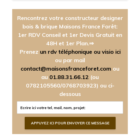
Rencontrez votre constructeur designer
bois & brique Maisons France Forêt:
1er RDV Conseil et 1er Devis Gratuit en
48H et 1er Plan.⇒
Prenez
un rdv téléphonique ou visio ici
ou par mail
contact@maisonsfranceforet.com
ou
au
01.88.31.66.12
(ou
0782105560/0768703923)
ou ci-
dessous