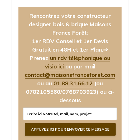
Rencontrez votre constructeur
designer bois & brique Maisons
France Forêt:
1er RDV Conseil et 1er Devis
Gratuit en 48H et 1er Plan.⇒
Prenez
un rdv téléphonique ou
visio ici
ou par mail
contact@maisonsfranceforet.com
ou au
01.88.31.66.12
(ou
0782105560/0768703923)
ou ci-
dessous