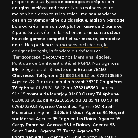
proposons tous typ
es de bardages et crépis : pin,
douglas, mélèze, red cedar
. Nous réalisons votre
maison bois dans tous les styles :
maison moderne
design contemporaine ou classique, maison bardage
bois ou crépi, maison toit plat terrasse ou 2 pans ou
4 pans
. Si vous êtes à la recherche d’un
constructeur
haut de gamme compétitif et sur mesure, contactez
nous.
Nos partenaires:
maisons archidesign
,
le
designer français
,
la fonciere du château
et
Terraconcept
. Découvrez nos
Mentions légales,
Politique de Confidentialité, et RGPD
. Nos agences
IDF : Siège social : 9
route de la Brosse 78460
Chevreuse Téléphone
01.88.31.66.12
ou 0782105560
.
Agence 78 :
2 rue du moulin à vent 78310 Coignières
Téléphone
01.88.31.66.12
ou 0782105560
. Agence
91 :
19 avenue de Montjay 91400 Orsay Téléphone
01.88.31.66.12
ou 0782105560 ou 01 85 41 00 90 et
0768703923
.
Agence Versailles.
Agence
92
Rueil-
Malmaison
. Agence
94 Saint Maur
.
Agence 94 Nogent
sur Marne
. Agence
95 Enghien les Bains
.
Agence 95
Cergy Pontoise.
Agence 93 Le Raincy
.
Agence 93
Saint Denis.
Agence 77
Torcy.
Agence 77
Fontainebleau.
,
Agence 75: 6 rue d’Armaillé 75017