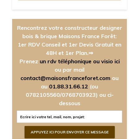
Rencontrez votre constructeur designer
bois & brique Maisons France Forêt:
1er RDV Conseil et 1er Devis Gratuit en
48H et 1er Plan.⇒
Prenez
un rdv téléphonique ou visio ici
ou par mail
contact@maisonsfranceforet.com
ou
au
01.88.31.66.12
(ou
0782105560/0768703923)
ou ci-
dessous