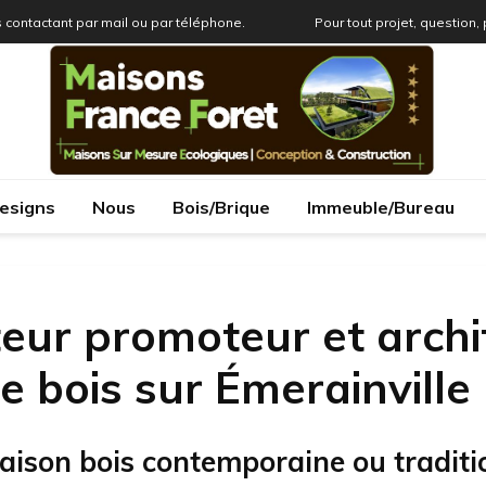
 contactant par mail ou par téléphone.
Pour tout projet, question,
esigns
Nous
Bois/Brique
Immeuble/Bureau
eur promoteur et archi
 bois sur Émerainville
aison bois contemporaine ou traditi