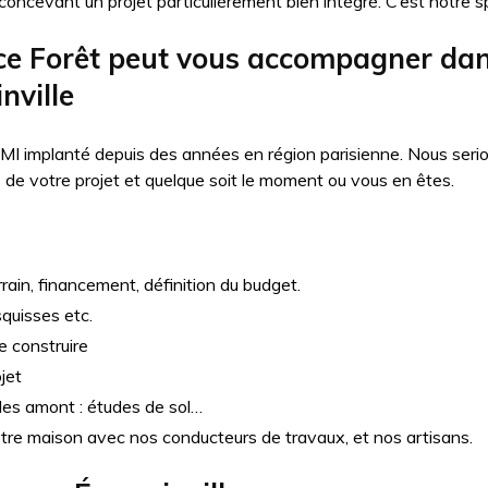
oncevant un projet particulièrement bien intégré. C’est notre sp
 Forêt peut vous accompagner dans
nville
MI implanté depuis des années en région parisienne. Nous seri
e votre projet et quelque soit le moment ou vous en êtes.
rain, financement, définition du budget.
squisses etc.
e construire
jet
udes amont : études de sol…
otre maison avec nos conducteurs de travaux, et nos artisans.