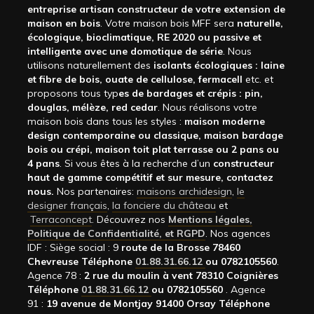
entreprise artisan constructeur de votre extension de
maison en bois
. Votre maison bois MFF sera
naturelle,
écologique, bioclimatique, RE 2020 ou passive et
intelligente avec une domotique de série
. Nous
utilisons naturellement des
isolants écologiques : laine
et fibre de bois, ouate de cellulose, fermacell
etc. et
proposons tous typ
es de bardages et crépis : pin,
douglas, mélèze, red cedar
. Nous réalisons votre
maison bois dans tous les styles :
maison moderne
design contemporaine ou classique, maison bardage
bois ou crépi, maison toit plat terrasse ou 2 pans ou
4 pans
. Si vous êtes à la recherche d’un
constructeur
haut de gamme compétitif et sur mesure, contactez
nous.
Nos partenaires:
maisons archidesign
,
le
designer français
,
la fonciere du château
et
Terraconcept
. Découvrez nos
Mentions légales,
Politique de Confidentialité, et RGPD
. Nos agences
IDF : Siège social : 9
route de la Brosse 78460
Chevreuse Téléphone
01.88.31.66.12
ou 0782105560
.
Agence 78 :
2 rue du moulin à vent 78310 Coignières
Téléphone
01.88.31.66.12
ou 0782105560
. Agence
91 :
19 avenue de Montjay 91400 Orsay Téléphone