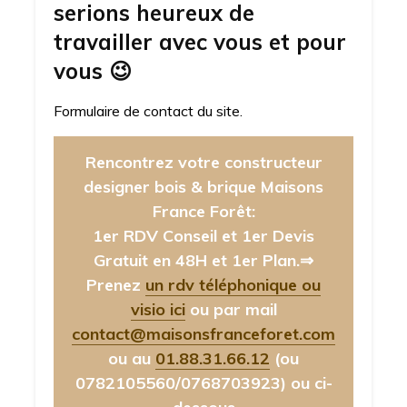
serions heureux de
travailler avec vous et pour
vous
😉
Formulaire de contact du site.
Rencontrez votre constructeur
designer bois & brique Maisons
France Forêt:
1er RDV Conseil et 1er Devis
Gratuit en 48H et 1er Plan.⇒
Prenez
un rdv téléphonique ou
visio ici
ou par mail
contact@maisonsfranceforet.com
ou au
01.88.31.66.12
(ou
0782105560/0768703923)
ou ci-