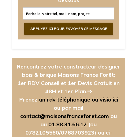
dessous
Rencontrez votre constructeur designer
bois & brique Maisons France Forêt:
1er RDV Conseil et 1er Devis Gratuit en
48H et 1er Plan.⇒
Prenez
un rdv téléphonique ou visio ici
ou par mail
contact@maisonsfranceforet.com
ou
au
01.88.31.66.12
(ou
0782105560/0768703923)
ou ci-