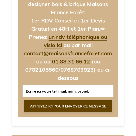
designer bois & brique Maisons
France Forêt:
1er RDV Conseil et 1er Devis
Gratuit en 48H et 1er Plan.⇒
Prenez
un rdv téléphonique ou
visio ici
ou par mail
contact@maisonsfranceforet.com
ou au
01.88.31.66.12
(ou
0782105560/0768703923)
ou ci-
dessous