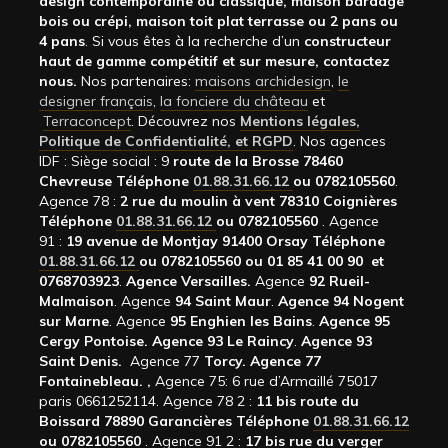
design contemporaine ou classique, maison bardage
bois ou crépi, maison toit plat terrasse ou 2 pans ou
4 pans
. Si vous êtes à la recherche d’un
constructeur
haut de gamme compétitif et sur mesure, contactez
nous.
Nos partenaires:
maisons archidesign
,
le
designer français
,
la fonciere du château
et
Terraconcept
. Découvrez nos
Mentions légales,
Politique de Confidentialité, et RGPD
. Nos agences
IDF : Siège social : 9
route de la Brosse 78460
Chevreuse Téléphone
01.88.31.66.12
ou 0782105560
.
Agence 78 :
2 rue du moulin à vent 78310 Coignières
Téléphone
01.88.31.66.12
ou 0782105560
. Agence
91 :
19 avenue de Montjay 91400 Orsay Téléphone
01.88.31.66.12
ou 0782105560 ou 01 85 41 00 90 et
0768703923
.
Agence Versailles.
Agence
92
Rueil-
Malmaison
. Agence
94 Saint Maur
.
Agence 94 Nogent
sur Marne
. Agence
95 Enghien les Bains
.
Agence 95
Cergy Pontoise.
Agence 93 Le Raincy
.
Agence 93
Saint Denis.
Agence 77
Torcy.
Agence 77
Fontainebleau.
,
Agence 75: 6 rue d’Armaillé 75017
paris 0661252114. Agence 78 2 :
11 bis route du
Boissard 78890 Garancières Téléphone
01.88.31.66.12
ou 0782105560
. Agence 91 2 :
17 bis rue du verger