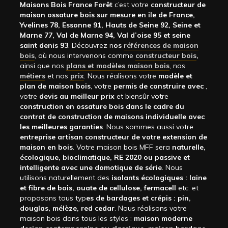
Maisons Bois France Forêt
c’est votre
constructeur de
maison ossature bois sur mesure en ile de France,
Yvelines 78, Essonne 91, Hauts de Seine 92, Seine et
Marne 77, Val de Marne 94, Val d’oise 95 et seine
saint denis 93
. Découvrez n
os
références de maison
bois
, où nous intervenons comme
constructeur bois
,
ainsi que nos
plans et modèles maison bois
, nos
métiers
et nos
prix
. Nous réalisons votre
modèle et
plan de maison bois
, votre
permis de construire avec
,
votre
devis au meilleur prix
et biensûr votre
construction en ossature bois dans le cadre du
contrat de construction de maisons individuelle avec
les meilleures garanties
. Nous sommes aussi votre
entreprise artisan constructeur de votre extension de
maison en bois
. Votre maison bois MFF sera
naturelle,
écologique, bioclimatique, RE 2020 ou passive et
intelligente avec une domotique de série
. Nous
utilisons naturellement des
isolants écologiques : laine
et fibre de bois, ouate de cellulose, fermacell
etc. et
proposons tous typ
es de bardages et crépis : pin,
douglas, mélèze, red cedar
. Nous réalisons votre
maison bois dans tous les styles :
maison moderne