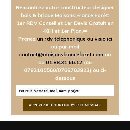
Rencontrez votre constructeur designer
bois & brique Maisons France Forêt:
1er RDV Conseil et 1er Devis Gratuit en
48H et 1er Plan.⇒
Prenez
un rdv téléphonique ou visio ici
ou par mail
contact@maisonsfranceforet.com
ou
au
01.88.31.66.12
(ou
0782105560/0768703923)
ou ci-
dessous