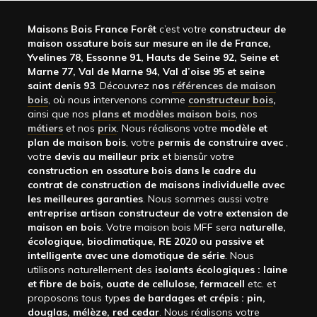
Maisons Bois France Forêt
c’est votre
constructeur de
maison ossature bois sur mesure en ile de France,
Yvelines 78, Essonne 91, Hauts de Seine 92, Seine et
Marne 77, Val de Marne 94, Val d’oise 95 et seine
saint denis 93
. Découvrez n
os
références de maison
bois
, où nous intervenons comme
constructeur bois
,
ainsi que nos
plans et modèles maison bois
, nos
métiers
et nos
prix
. Nous réalisons votre
modèle et
plan de maison bois
, votre
permis de construire avec
,
votre
devis au meilleur prix
et biensûr votre
construction en ossature bois dans le cadre du
contrat de construction de maisons individuelle avec
les meilleures garanties
. Nous sommes aussi votre
entreprise artisan constructeur de votre extension de
maison en bois
. Votre maison bois MFF sera
naturelle,
écologique, bioclimatique, RE 2020 ou passive et
intelligente avec une domotique de série
. Nous
utilisons naturellement des
isolants écologiques : laine
et fibre de bois, ouate de cellulose, fermacell
etc. et
proposons tous typ
es de bardages et crépis : pin,
douglas, mélèze, red cedar
. Nous réalisons votre