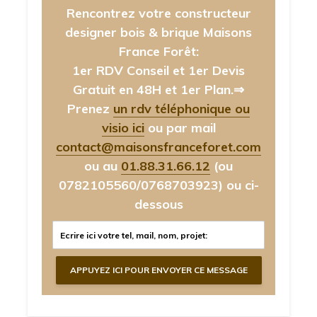
Rencontrez votre constructeur
designer bois & brique Maisons
France Forêt:
1er RDV Conseil et 1er Devis
Gratuit en 48H et 1er Plan.⇒
Prenez
un rdv téléphonique ou
visio ici
ou par mail
contact@maisonsfranceforet.com
ou au
01.88.31.66.12
(ou
0782105560/0768703923)
ou ci-
dessous