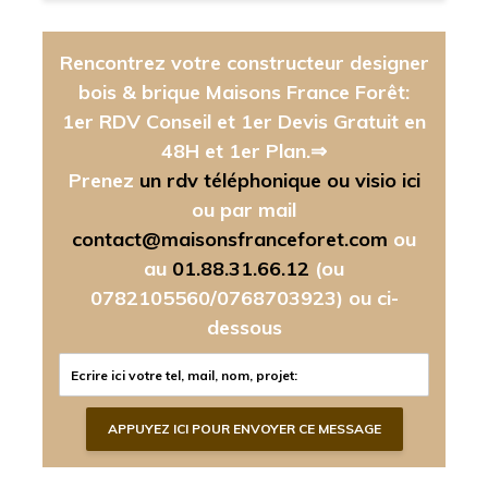
Rencontrez votre constructeur designer
bois & brique Maisons France Forêt:
1er RDV Conseil et 1er Devis Gratuit en
48H et 1er Plan.⇒
Prenez
un rdv téléphonique ou visio ici
ou par mail
contact@maisonsfranceforet.com
ou
au
01.88.31.66.12
(ou
0782105560/0768703923)
ou ci-
dessous