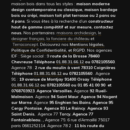
maison bois dans tous les styles :
maison moderne
design contemporaine ou classique, maison bardage
bois ou crépi, maison toit plat terrasse ou 2 pans ou
4 pans
. Si vous êtes à la recherche d’un
constructeur
haut de gamme compétitif et sur mesure, contactez
nous.
Nos partenaires:
maisons archidesign
,
le
designer français
,
la fonciere du château
et
Terraconcept
. Découvrez nos
Mentions légales,
Politique de Confidentialité, et RGPD
. Nos agences
IDF : Siège social : 9
route de la Brosse 78460
Chevreuse Téléphone
01.88.31.66.12
ou 0782105560
.
Agence 78 :
2 rue du moulin à vent 78310 Coignières
Téléphone
01.88.31.66.12
ou 0782105560
. Agence
91 :
19 avenue de Montjay 91400 Orsay Téléphone
01.88.31.66.12
ou 0782105560 ou 01 85 41 00 90 et
0768703923
.
Agence Versailles.
Agence
92
Rueil-
Malmaison
. Agence
94 Saint Maur
.
Agence 94 Nogent
sur Marne
. Agence
95 Enghien les Bains
.
Agence 95
Cergy Pontoise.
Agence 93 Le Raincy
.
Agence 93
Saint Denis.
Agence 77
Torcy.
Agence 77
Fontainebleau.
,
Agence 75: 6 rue d’Armaillé 75017
paris 0661252114. Agence 78 2 :
11 bis route du