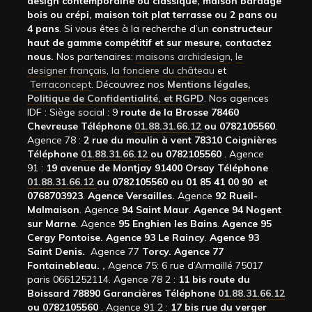
design contemporaine ou classique, maison bardage
bois ou crépi, maison toit plat terrasse ou 2 pans ou
4 pans
. Si vous êtes à la recherche d’un
constructeur
haut de gamme compétitif et sur mesure, contactez
nous.
Nos partenaires:
maisons archidesign
,
le
designer français
,
la fonciere du château
et
Terraconcept
. Découvrez nos
Mentions légales,
Politique de Confidentialité, et RGPD
. Nos agences
IDF : Siège social : 9
route de la Brosse 78460
Chevreuse Téléphone
01.88.31.66.12
ou 0782105560
.
Agence 78 :
2 rue du moulin à vent 78310 Coignières
Téléphone
01.88.31.66.12
ou 0782105560
. Agence
91 :
19 avenue de Montjay 91400 Orsay Téléphone
01.88.31.66.12
ou 0782105560 ou 01 85 41 00 90 et
0768703923
.
Agence Versailles.
Agence
92
Rueil-
Malmaison
. Agence
94 Saint Maur
.
Agence 94 Nogent
sur Marne
. Agence
95 Enghien les Bains
.
Agence 95
Cergy Pontoise.
Agence 93 Le Raincy
.
Agence 93
Saint Denis.
Agence 77
Torcy.
Agence 77
Fontainebleau.
,
Agence 75: 6 rue d’Armaillé 75017
paris 0661252114. Agence 78 2 :
11 bis route du
Boissard 78890 Garancières Téléphone
01.88.31.66.12
ou 0782105560
. Agence 91 2 :
17 bis rue du verger