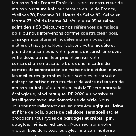
Maisons Bois France Forêt
c’est votre
constructeur de
maison ossature bois sur mesure en ile de France,
Yvelines 78, Essonne 91, Hauts de Seine 92, Seine et
Marne 77, Val de Marne 94, Val d’oise 95 et seine
saint denis 93
. Découvrez n
os
références de maison
bois
, où nous intervenons comme
constructeur bois
,
ainsi que nos
plans et modèles maison bois
, nos
métiers
et nos
prix
. Nous réalisons votre
modèle et
plan de maison bois
, votre
permis de construire avec
,
votre
devis au meilleur prix
et biensûr votre
construction en ossature bois dans le cadre du
contrat de construction de maisons individuelle avec
les meilleures garanties
. Nous sommes aussi votre
entreprise artisan constructeur de votre extension de
maison en bois
. Votre maison bois MFF sera
naturelle,
écologique, bioclimatique, RE 2020 ou passive et
intelligente avec une domotique de série
. Nous
utilisons naturellement des
isolants écologiques : laine
et fibre de bois, ouate de cellulose, fermacell
etc. et
proposons tous typ
es de bardages et crépis : pin,
douglas, mélèze, red cedar
. Nous réalisons votre
maison bois dans tous les styles :
maison moderne