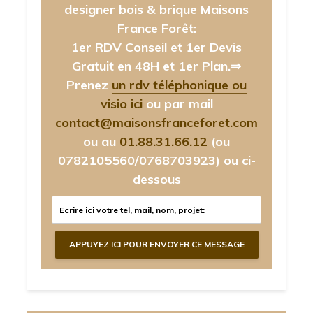
designer bois & brique Maisons
France Forêt:
1er RDV Conseil et 1er Devis
Gratuit en 48H et 1er Plan.⇒
Prenez
un rdv téléphonique ou
visio ici
ou par mail
contact@maisonsfranceforet.com
ou au
01.88.31.66.12
(ou
0782105560/0768703923)
ou ci-
dessous