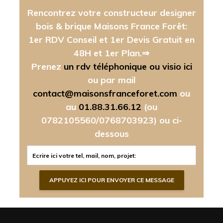
Rencontrez votre constructeur designer
bois & brique Maisons France Forêt:
1er RDV Conseil et 1er Devis Gratuit en
48H et 1er Plan.⇒
Prenez
un rdv téléphonique ou visio ici
ou par mail
contact@maisonsfranceforet.com
ou
au
01.88.31.66.12
(ou
0782105560/0768703923)
ou ci-
dessous