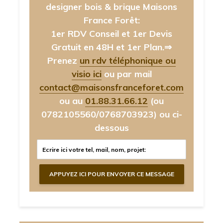
designer bois & brique Maisons
France Forêt:
1er RDV Conseil et 1er Devis
Gratuit en 48H et 1er Plan.⇒
Prenez
un rdv téléphonique ou
visio ici
ou par mail
contact@maisonsfranceforet.com
ou au
01.88.31.66.12
(ou
0782105560/0768703923)
ou ci-
dessous