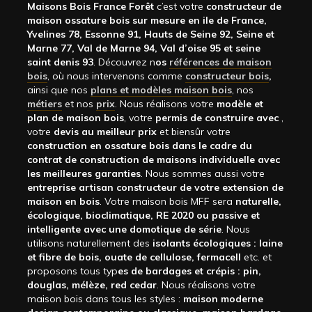
Maisons Bois France Forêt
c’est votre
constructeur de
maison ossature bois sur mesure en ile de France,
Yvelines 78, Essonne 91, Hauts de Seine 92, Seine et
Marne 77, Val de Marne 94, Val d’oise 95 et seine
saint denis 93
. Découvrez n
os
références de maison
bois
, où nous intervenons comme
constructeur bois
,
ainsi que nos
plans et modèles maison bois
, nos
métiers
et nos
prix
. Nous réalisons votre
modèle et
plan de maison bois
, votre
permis de construire avec
,
votre
devis au meilleur prix
et biensûr votre
construction en ossature bois dans le cadre du
contrat de construction de maisons individuelle avec
les meilleures garanties
. Nous sommes aussi votre
entreprise artisan constructeur de votre extension de
maison en bois
. Votre maison bois MFF sera
naturelle,
écologique, bioclimatique, RE 2020 ou passive et
intelligente avec une domotique de série
. Nous
utilisons naturellement des
isolants écologiques : laine
et fibre de bois, ouate de cellulose, fermacell
etc. et
proposons tous typ
es de bardages et crépis : pin,
douglas, mélèze, red cedar
. Nous réalisons votre
maison bois dans tous les styles :
maison moderne