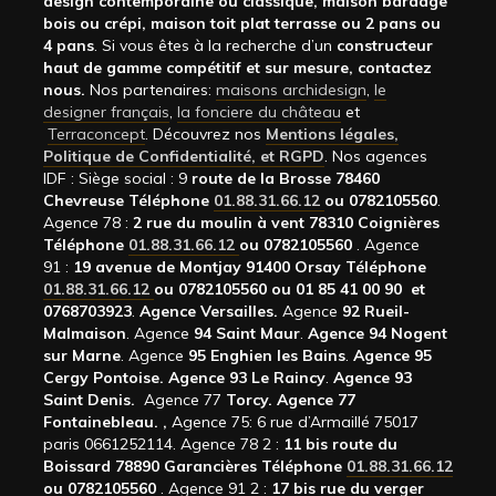
design contemporaine ou classique, maison bardage
bois ou crépi, maison toit plat terrasse ou 2 pans ou
4 pans
. Si vous êtes à la recherche d’un
constructeur
haut de gamme compétitif et sur mesure, contactez
nous.
Nos partenaires:
maisons archidesign
,
le
designer français
,
la fonciere du château
et
Terraconcept
. Découvrez nos
Mentions légales,
Politique de Confidentialité, et RGPD
. Nos agences
IDF : Siège social : 9
route de la Brosse 78460
Chevreuse Téléphone
01.88.31.66.12
ou 0782105560
.
Agence 78 :
2 rue du moulin à vent 78310 Coignières
Téléphone
01.88.31.66.12
ou 0782105560
. Agence
91 :
19 avenue de Montjay 91400 Orsay Téléphone
01.88.31.66.12
ou 0782105560 ou 01 85 41 00 90 et
0768703923
.
Agence Versailles.
Agence
92
Rueil-
Malmaison
. Agence
94 Saint Maur
.
Agence 94 Nogent
sur Marne
. Agence
95 Enghien les Bains
.
Agence 95
Cergy Pontoise.
Agence 93 Le Raincy
.
Agence 93
Saint Denis.
Agence 77
Torcy.
Agence 77
Fontainebleau.
,
Agence 75: 6 rue d’Armaillé 75017
paris 0661252114. Agence 78 2 :
11 bis route du
Boissard 78890 Garancières Téléphone
01.88.31.66.12
ou 0782105560
. Agence 91 2 :
17 bis rue du verger