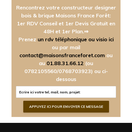
Rencontrez votre constructeur designer
bois & brique Maisons France Forêt:
1er RDV Conseil et 1er Devis Gratuit en
48H et 1er Plan.⇒
Prenez
un rdv téléphonique ou visio ici
ou par mail
contact@maisonsfranceforet.com
ou
au
01.88.31.66.12
(ou
0782105560/0768703923)
ou ci-
dessous