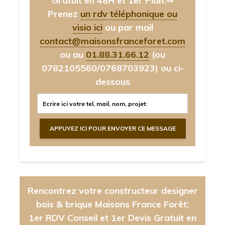
Gratuit en 48H et 1er Plan.⇒
Prenez
un rdv téléphonique ou
visio ici
ou par mail
contact@maisonsfranceforet.com
ou au
01.88.31.66.12
(ou
0782105560/0768703923)
ou ci-
dessous
Rencontrez votre constructeur designer
bois & brique Maisons France Forêt:
1er RDV Conseil et 1er Devis Gratuit en