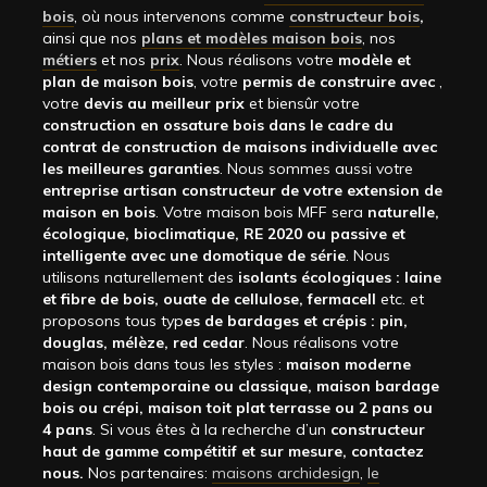
bois
, où nous intervenons comme
constructeur bois
,
ainsi que nos
plans et modèles maison bois
, nos
métiers
et nos
prix
. Nous réalisons votre
modèle et
plan de maison bois
, votre
permis de construire avec
,
votre
devis au meilleur prix
et biensûr votre
construction en ossature bois dans le cadre du
contrat de construction de maisons individuelle avec
les meilleures garanties
. Nous sommes aussi votre
entreprise artisan constructeur de votre extension de
maison en bois
. Votre maison bois MFF sera
naturelle,
écologique, bioclimatique, RE 2020 ou passive et
intelligente avec une domotique de série
. Nous
utilisons naturellement des
isolants écologiques : laine
et fibre de bois, ouate de cellulose, fermacell
etc. et
proposons tous typ
es de bardages et crépis : pin,
douglas, mélèze, red cedar
. Nous réalisons votre
maison bois dans tous les styles :
maison moderne
design contemporaine ou classique, maison bardage
bois ou crépi, maison toit plat terrasse ou 2 pans ou
4 pans
. Si vous êtes à la recherche d’un
constructeur
haut de gamme compétitif et sur mesure, contactez
nous.
Nos partenaires:
maisons archidesign
,
le