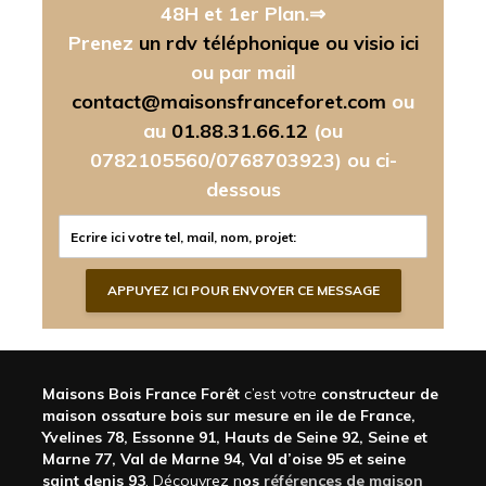
48H et 1er Plan.⇒
Prenez
un rdv téléphonique ou visio ici
ou par mail
contact@maisonsfranceforet.com
ou
au
01.88.31.66.12
(ou
0782105560/0768703923)
ou ci-
dessous
Maisons Bois France Forêt
c’est votre
constructeur de
maison ossature bois sur mesure en ile de France,
Yvelines 78, Essonne 91, Hauts de Seine 92, Seine et
Marne 77, Val de Marne 94, Val d’oise 95 et seine
saint denis 93
. Découvrez n
os
références de maison