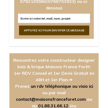
0782105560/0768703923)
ou ci-
dessous
Rencontrez votre constructeur designer
bois & brique Maisons France Forêt:
1er RDV Conseil et 1er Devis Gratuit en
48H et 1er Plan.⇒
Prenez
un rdv téléphonique ou visio ici
ou par mail
contact@maisonsfranceforet.com
ou
au
01.88.31.66.12
(ou