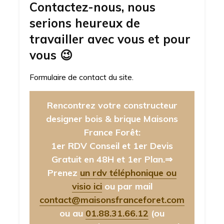
Contactez-nous, nous
serions heureux de
travailler avec vous et pour
vous
😉
Formulaire de contact du site.
Rencontrez votre constructeur
designer bois & brique Maisons
France Forêt:
1er RDV Conseil et 1er Devis
Gratuit en 48H et 1er Plan.⇒
Prenez
un rdv téléphonique ou
visio ici
ou par mail
contact@maisonsfranceforet.com
ou au
01.88.31.66.12
(ou