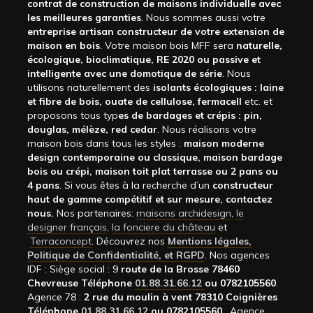
contrat de construction de maisons individuelle avec
les meilleures garanties
. Nous sommes aussi votre
entreprise artisan constructeur de votre extension de
maison en bois
. Votre maison bois MFF sera
naturelle,
écologique, bioclimatique, RE 2020 ou passive et
intelligente avec une domotique de série
. Nous
utilisons naturellement des
isolants écologiques : laine
et fibre de bois, ouate de cellulose, fermacell
etc. et
proposons tous typ
es de bardages et crépis : pin,
douglas, mélèze, red cedar
. Nous réalisons votre
maison bois dans tous les styles :
maison moderne
design contemporaine ou classique, maison bardage
bois ou crépi, maison toit plat terrasse ou 2 pans ou
4 pans
. Si vous êtes à la recherche d’un
constructeur
haut de gamme compétitif et sur mesure, contactez
nous.
Nos partenaires:
maisons archidesign
,
le
designer français
,
la fonciere du château
et
Terraconcept
. Découvrez nos
Mentions légales,
Politique de Confidentialité, et RGPD
. Nos agences
IDF : Siège social : 9
route de la Brosse 78460
Chevreuse Téléphone
01.88.31.66.12
ou 0782105560
.
Agence 78 :
2 rue du moulin à vent 78310 Coignières
Téléphone
01.88.31.66.12
ou 0782105560
. Agence