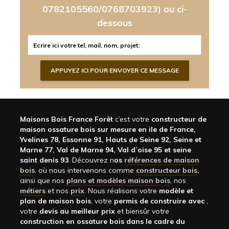
0782105560/0768703923)
ou ci-
dessous
Maisons Bois France Forêt
c’est votre
constructeur de
maison ossature bois sur mesure en ile de France,
Yvelines 78, Essonne 91, Hauts de Seine 92, Seine et
Marne 77, Val de Marne 94, Val d’oise 95 et seine
saint denis 93
. Découvrez n
os
références de maison
bois
, où nous intervenons comme
constructeur bois
,
ainsi que nos
plans et modèles maison bois
, nos
métiers
et nos
prix
. Nous réalisons votre
modèle et
plan de maison bois
, votre
permis de construire avec
,
votre
devis au meilleur prix
et biensûr votre
construction en ossature bois dans le cadre du