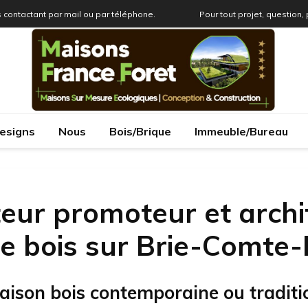
 contactant par mail ou par téléphone.
Pour tout projet, question,
esigns
Nous
Bois/Brique
Immeuble/Bureau
eur promoteur et archi
e bois sur Brie-Comte
aison bois contemporaine ou traditi