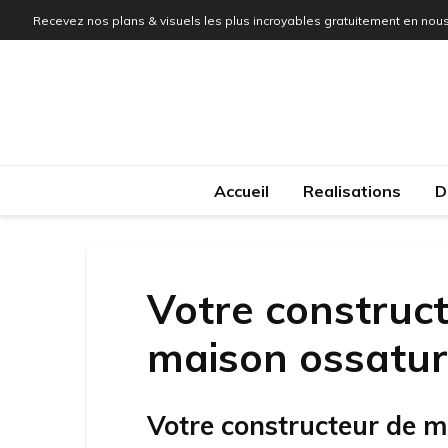
Recevez nos plans & visuels les plus incroyables gratuitement en nous
Accueil
Realisations
D
Votre construct
maison ossatur
Votre constructeur de m