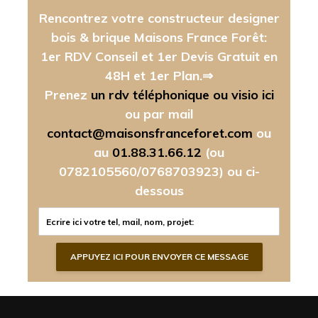
Rencontrez votre constructeur designer
bois & brique Maisons France Forêt:
1er RDV Conseil et 1er Devis Gratuit en
48H et 1er Plan.⇒
Prenez
un rdv téléphonique ou visio ici
ou par mail
contact@maisonsfranceforet.com
ou
au
01.88.31.66.12
(ou
0782105560/0768703923)
ou ci-
dessous