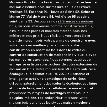
Maisons Bois France Forêt
c’est votre
constructeur de
maison ossature bois sur mesure en ile de France,
Yvelines 78, Essonne 91, Hauts de Seine 92, Seine et
Marne 77, Val de Marne 94, Val d’oise 95 et seine
saint denis 93
. Découvrez n
os
références de maison
bois
, où nous intervenons comme
constructeur bois
,
ainsi que nos
plans et modèles maison bois
, nos
métiers
et nos
prix
. Nous réalisons votre
modèle et
plan de maison bois
, votre
permis de construire avec
,
votre
devis au meilleur prix
et biensûr votre
construction en ossature bois dans le cadre du
contrat de construction de maisons individuelle avec
les meilleures garanties
. Nous sommes aussi votre
entreprise artisan constructeur de votre extension de
maison en bois
. Votre maison bois MFF sera
naturelle,
écologique, bioclimatique, RE 2020 ou passive et
intelligente avec une domotique de série
. Nous
utilisons naturellement des
isolants écologiques : laine
et fibre de bois, ouate de cellulose, fermacell
etc. et
proposons tous typ
es de bardages et crépis : pin,
douglas, mélèze, red cedar
. Nous réalisons votre
maison bois dans tous les styles :
maison moderne