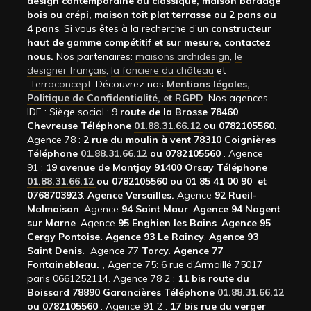
design contemporaine ou classique, maison bardage
bois ou crépi, maison toit plat terrasse ou 2 pans ou
4 pans
. Si vous êtes à la recherche d’un
constructeur
haut de gamme compétitif et sur mesure, contactez
nous.
Nos partenaires:
maisons archidesign
,
le
designer français
,
la fonciere du château
et
Terraconcept
. Découvrez nos
Mentions légales,
Politique de Confidentialité, et RGPD
. Nos agences
IDF : Siège social : 9
route de la Brosse 78460
Chevreuse Téléphone
01.88.31.66.12
ou 0782105560
.
Agence 78 :
2 rue du moulin à vent 78310 Coignières
Téléphone
01.88.31.66.12
ou 0782105560
. Agence
91 :
19 avenue de Montjay 91400 Orsay Téléphone
01.88.31.66.12
ou 0782105560 ou 01 85 41 00 90 et
0768703923
.
Agence Versailles.
Agence
92
Rueil-
Malmaison
. Agence
94 Saint Maur
.
Agence 94 Nogent
sur Marne
. Agence
95 Enghien les Bains
.
Agence 95
Cergy Pontoise.
Agence 93 Le Raincy
.
Agence 93
Saint Denis.
Agence 77
Torcy.
Agence 77
Fontainebleau.
,
Agence 75: 6 rue d’Armaillé 75017
paris 0661252114. Agence 78 2 :
11 bis route du
Boissard 78890 Garancières Téléphone
01.88.31.66.12
ou 0782105560
. Agence 91 2 :
17 bis rue du verger