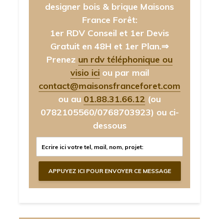
designer bois & brique Maisons
France Forêt:
1er RDV Conseil et 1er Devis
Gratuit en 48H et 1er Plan.⇒
Prenez
un rdv téléphonique ou
visio ici
ou par mail
contact@maisonsfranceforet.com
ou au
01.88.31.66.12
(ou
0782105560/0768703923)
ou ci-
dessous