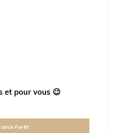
s et pour vous
😉
rance Forêt: