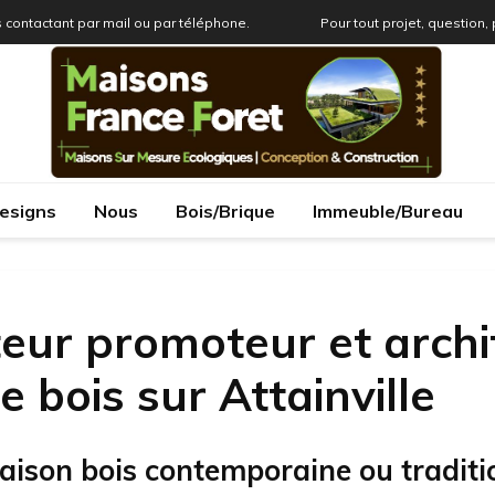
 contactant par mail ou par téléphone.
Pour tout projet, question,
esigns
Nous
Bois/Brique
Immeuble/Bureau
eur promoteur et archi
 bois sur Attainville
aison bois contemporaine ou traditi