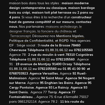
maison bois dans tous les styles :
maison moderne
design contemporaine ou classique, maison bardage
bois ou crépi, maison toit plat terrasse ou 2 pans ou
4 pans
. Si vous êtes à la recherche d’un
constructeur
haut de gamme compétitif et sur mesure, contactez
nous.
Nos partenaires:
maisons archidesign
,
le
designer français
,
la fonciere du château
et
Terraconcept
. Découvrez nos
Mentions légales,
Politique de Confidentialité, et RGPD
. Nos agences
IDF : Siège social : 9
route de la Brosse 78460
Chevreuse Téléphone
01.88.31.66.12
ou 0782105560
.
Agence 78 :
2 rue du moulin à vent 78310 Coignières
Téléphone
01.88.31.66.12
ou 0782105560
. Agence
91 :
19 avenue de Montjay 91400 Orsay Téléphone
01.88.31.66.12
ou 0782105560 ou 01 85 41 00 90 et
0768703923
.
Agence Versailles.
Agence
92
Rueil-
Malmaison
. Agence
94 Saint Maur
.
Agence 94 Nogent
sur Marne
. Agence
95 Enghien les Bains
.
Agence 95
Cergy Pontoise.
Agence 93 Le Raincy
.
Agence 93
Saint Denis.
Agence 77
Torcy.
Agence 77
Fontainebleau.
,
Agence 75: 6 rue d’Armaillé 75017
paris 0661252114. Agence 78 2 :
11 bis route du