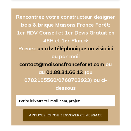
Rencontrez votre constructeur designer
bois & brique Maisons France Forêt:
1er RDV Conseil et 1er Devis Gratuit en
48H et 1er Plan.⇒
Prenez
un rdv téléphonique ou visio ici
ou par mail
contact@maisonsfranceforet.com
ou
au
01.88.31.66.12
(ou
0782105560/0768703923)
ou ci-
dessous