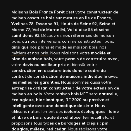
Maisons Bois France Forêt
c’est votre
constructeur de
maison ossature bois sur mesure en ile de France,
Yvelines 78, Essonne 91, Hauts de Seine 92, Seine et
Marne 77, Val de Marne 94, Val d’oise 95 et seine
saint denis 93
. Découvrez n
os
références de maison
bois
, où nous intervenons comme
constructeur bois
,
ainsi que nos
plans et modèles maison bois
, nos
métiers
et nos
prix
. Nous réalisons votre
modèle et
plan de maison bois
, votre
permis de construire avec
,
votre
devis au meilleur prix
et biensûr votre
construction en ossature bois dans le cadre du
contrat de construction de maisons individuelle avec
les meilleures garanties
. Nous sommes aussi votre
entreprise artisan constructeur de votre extension de
maison en bois
. Votre maison bois MFF sera
naturelle,
écologique, bioclimatique, RE 2020 ou passive et
intelligente avec une domotique de série
. Nous
utilisons naturellement des
isolants écologiques : laine
et fibre de bois, ouate de cellulose, fermacell
etc. et
proposons tous typ
es de bardages et crépis : pin,
douglas, mélèze, red cedar
. Nous réalisons votre