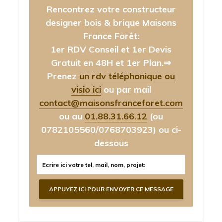
Rencontrez votre constructeur
designer bois & brique Maisons
France Forêt:
1er RDV Conseil et 1er Devis
Gratuit en 48H et 1er Plan.⇒
Prenez
un rdv téléphonique ou
visio ici
ou par mail
contact@maisonsfranceforet.com
ou au
01.88.31.66.12
(ou
0782105560/0768703923)
ou ci-
dessous