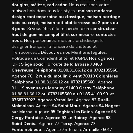
douglas, mélèze, red cedar
. Nous réalisons votre
maison bois dans tous les styles :
maison moderne
design contemporaine ou classique, maison bardage
bois ou crépi, maison toit plat terrasse ou 2 pans ou
4 pans
. Si vous êtes à la recherche d’un
constructeur
haut de gamme compétitif et sur mesure, contactez
nous.
Nos partenaires:
maisons archidesign
,
le
designer français
,
la fonciere du château
et
Terraconcept
. Découvrez nos
Mentions légales,
Politique de Confidentialité, et RGPD
. Nos agences
IDF : Siège social : 9
route de la Brosse 78460
Chevreuse Téléphone
01.88.31.66.12
ou 0782105560
.
Agence 78 :
2 rue du moulin à vent 78310 Coignières
Téléphone
01.88.31.66.12
ou 0782105560
. Agence
91 :
19 avenue de Montjay 91400 Orsay Téléphone
01.88.31.66.12
ou 0782105560 ou 01 85 41 00 90 et
0768703923
.
Agence Versailles.
Agence
92
Rueil-
Malmaison
. Agence
94 Saint Maur
.
Agence 94 Nogent
sur Marne
. Agence
95 Enghien les Bains
.
Agence 95
Cergy Pontoise.
Agence 93 Le Raincy
.
Agence 93
Saint Denis.
Agence 77
Torcy.
Agence 77
Fontainebleau.
,
Agence 75: 6 rue d’Armaillé 75017