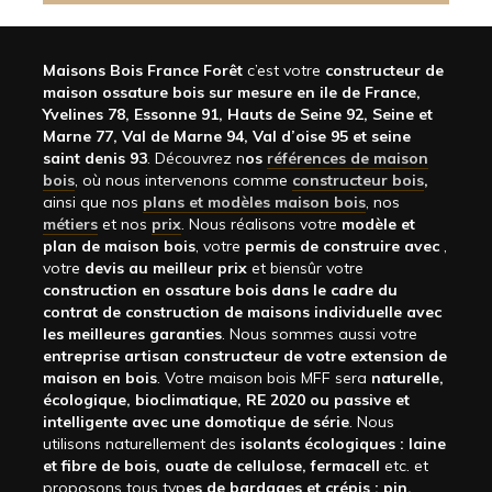
Maisons Bois France Forêt
c’est votre
constructeur de
maison ossature bois sur mesure en ile de France,
Yvelines 78, Essonne 91, Hauts de Seine 92, Seine et
Marne 77, Val de Marne 94, Val d’oise 95 et seine
saint denis 93
. Découvrez n
os
références de maison
bois
, où nous intervenons comme
constructeur bois
,
ainsi que nos
plans et modèles maison bois
, nos
métiers
et nos
prix
. Nous réalisons votre
modèle et
plan de maison bois
, votre
permis de construire avec
,
votre
devis au meilleur prix
et biensûr votre
construction en ossature bois dans le cadre du
contrat de construction de maisons individuelle avec
les meilleures garanties
. Nous sommes aussi votre
entreprise artisan constructeur de votre extension de
maison en bois
. Votre maison bois MFF sera
naturelle,
écologique, bioclimatique, RE 2020 ou passive et
intelligente avec une domotique de série
. Nous
utilisons naturellement des
isolants écologiques : laine
et fibre de bois, ouate de cellulose, fermacell
etc. et
proposons tous typ
es de bardages et crépis : pin,