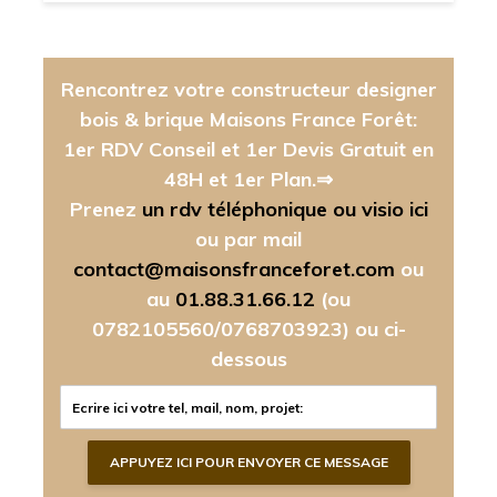
Rencontrez votre constructeur designer
bois & brique Maisons France Forêt:
1er RDV Conseil et 1er Devis Gratuit en
48H et 1er Plan.⇒
Prenez
un rdv téléphonique ou visio ici
ou par mail
contact@maisonsfranceforet.com
ou
au
01.88.31.66.12
(ou
0782105560/0768703923)
ou ci-
dessous