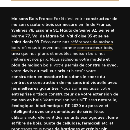
Maisons Bois France Forêt
c’est votre
constructeur de
maison ossature bois sur mesure en ile de France,
Yvelines 78, Essonne 91, Hauts de Seine 92, Seine et
Marne 77, Val de Marne 94, Val d’oise 95 et seine
saint denis 93
. Découvrez n
os
références de maison
bois
, où nous intervenons comme
constructeur bois
,
ainsi que nos
plans et modèles maison bois
, nos
métiers
et nos
prix
. Nous réalisons votre
modèle et
plan de maison bois
, votre
permis de construire avec
,
votre
devis au meilleur prix
et biensûr votre
construction en ossature bois dans le cadre du
contrat de construction de maisons individuelle avec
les meilleures garanties
. Nous sommes aussi votre
entreprise artisan constructeur de votre extension de
maison en bois
. Votre maison bois MFF sera
naturelle,
écologique, bioclimatique, RE 2020 ou passive et
intelligente avec une domotique de série
. Nous
utilisons naturellement des
isolants écologiques : laine
et fibre de bois, ouate de cellulose, fermacell
etc. et
proposons tous typ
es de bardages et crépis : pin,