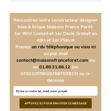
Rencontrez votre constructeur designer
bois & brique Maisons France Forêt:
1er RDV Conseil et 1er Devis Gratuit en
48H et 1er Plan.⇒
Prenez
un rdv téléphonique ou visio ici
ou par mail
contact@maisonsfranceforet.com
ou
au
01.88.31.66.12
(ou
0782105560/0768703923)
ou ci-
dessous