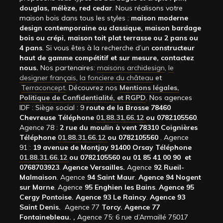
douglas, mélèze, red cedar
. Nous réalisons votre
maison bois dans tous les styles :
maison moderne
design contemporaine ou classique, maison bardage
bois ou crépi, maison toit plat terrasse ou 2 pans ou
4 pans
. Si vous êtes à la recherche d’un
constructeur
haut de gamme compétitif et sur mesure, contactez
nous.
Nos partenaires:
maisons archidesign
,
le
designer français
,
la fonciere du château
et
Terraconcept
. Découvrez nos
Mentions légales,
Politique de Confidentialité, et RGPD
. Nos agences
IDF : Siège social : 9
route de la Brosse 78460
Chevreuse Téléphone
01.88.31.66.12
ou 0782105560
.
Agence 78 :
2 rue du moulin à vent 78310 Coignières
Téléphone
01.88.31.66.12
ou 0782105560
. Agence
91 :
19 avenue de Montjay 91400 Orsay Téléphone
01.88.31.66.12
ou 0782105560 ou 01 85 41 00 90 et
0768703923
.
Agence Versailles.
Agence
92
Rueil-
Malmaison
. Agence
94 Saint Maur
.
Agence 94 Nogent
sur Marne
. Agence
95 Enghien les Bains
.
Agence 95
Cergy Pontoise.
Agence 93 Le Raincy
.
Agence 93
Saint Denis.
Agence 77
Torcy.
Agence 77
Fontainebleau.
,
Agence 75: 6 rue d’Armaillé 75017