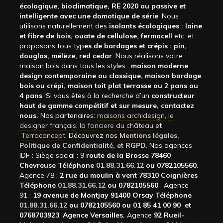
écologique, bioclimatique, RE 2020 ou passive et
intelligente avec une domotique de série
. Nous
utilisons naturellement des
isolants écologiques : laine
et fibre de bois, ouate de cellulose, fermacell
etc. et
proposons tous typ
es de bardages et crépis : pin,
douglas, mélèze, red cedar
. Nous réalisons votre
maison bois dans tous les styles :
maison moderne
design contemporaine ou classique, maison bardage
bois ou crépi, maison toit plat terrasse ou 2 pans ou
4 pans
. Si vous êtes à la recherche d’un
constructeur
haut de gamme compétitif et sur mesure, contactez
nous.
Nos partenaires:
maisons archidesign
,
le
designer français
,
la fonciere du château
et
Terraconcept
. Découvrez nos
Mentions légales,
Politique de Confidentialité, et RGPD
. Nos agences
IDF : Siège social : 9
route de la Brosse 78460
Chevreuse Téléphone
01.88.31.66.12
ou 0782105560
.
Agence 78 :
2 rue du moulin à vent 78310 Coignières
Téléphone
01.88.31.66.12
ou 0782105560
. Agence
91 :
19 avenue de Montjay 91400 Orsay Téléphone
01.88.31.66.12
ou 0782105560 ou 01 85 41 00 90 et
0768703923
.
Agence Versailles.
Agence
92
Rueil-