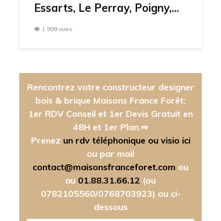
Essarts, Le Perray, Poigny,...
1 999 vues
Rencontrez votre constructeur designer
bois & brique Maisons France Forêt:
1er RDV Conseil et 1er Devis Gratuit en
48H et 1er Plan.⇒
Prenez
un rdv téléphonique ou visio ici
ou par mail
contact@maisonsfranceforet.com
ou
au
01.88.31.66.12
(ou
0782105560/0768703923)
ou ci-
dessous