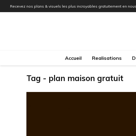
Recevez nos plans & visuels les plus incroyables gratuitement en nous
Accueil
Realisations
D
Tag - plan maison gratuit