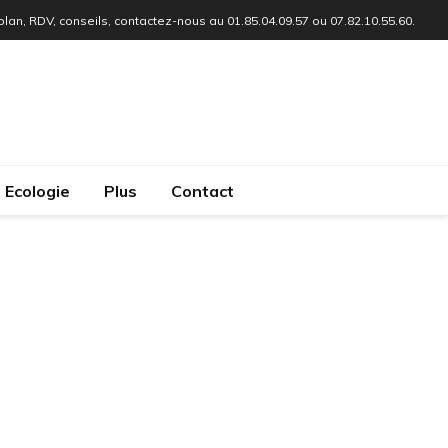
 plan, RDV, conseils, contactez-nous au 01.85.04.09.57 ou 07.82.10.55.60.
Ecologie
Plus
Contact