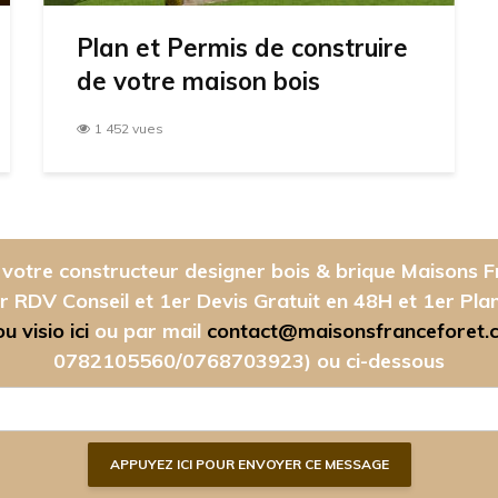
Plan et Permis de construire
de votre maison bois
1 452 vues
votre constructeur designer bois & brique Maisons F
r RDV Conseil et 1er Devis Gratuit en 48H et 1er Pla
 visio ici
ou par mail
contact@maisonsfranceforet.
0782105560/0768703923)
ou ci-dessous