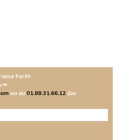
rance Forêt:
n.⇒
com
ou au
01.88.31.66.12
(ou