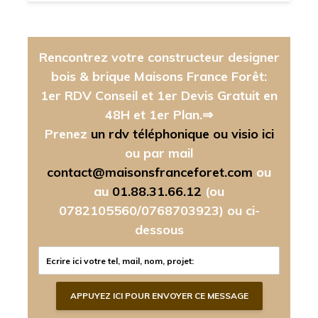
Rencontrez votre constructeur designer
bois & brique Maisons France Forêt:
1er RDV Conseil et 1er Devis Gratuit en
48H et 1er Plan.⇒
Prenez
un rdv téléphonique ou visio ici
ou par mail
contact@maisonsfranceforet.com
ou
au
01.88.31.66.12
(ou
0782105560/0768703923)
ou ci-
dessous