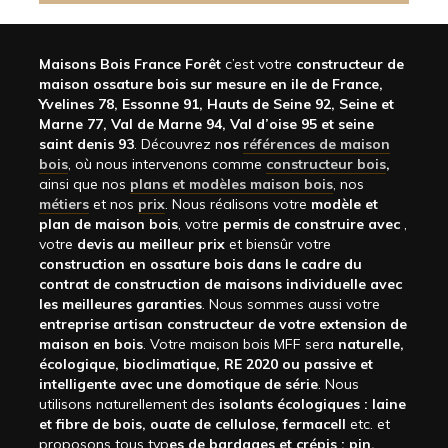
Maisons Bois France Forêt
c’est votre
constructeur de
maison ossature bois sur mesure en ile de France,
Yvelines 78, Essonne 91, Hauts de Seine 92, Seine et
Marne 77, Val de Marne 94, Val d’oise 95 et seine
saint denis 93
. Découvrez n
os
références de maison
bois
, où nous intervenons comme
constructeur bois
,
ainsi que nos
plans et modèles maison bois
, nos
métiers
et nos
prix
. Nous réalisons votre
modèle et
plan de maison bois
, votre
permis de construire avec
,
votre
devis au meilleur prix
et biensûr votre
construction en ossature bois dans le cadre du
contrat de construction de maisons individuelle avec
les meilleures garanties
. Nous sommes aussi votre
entreprise artisan constructeur de votre extension de
maison en bois
. Votre maison bois MFF sera
naturelle,
écologique, bioclimatique, RE 2020 ou passive et
intelligente avec une domotique de série
. Nous
utilisons naturellement des
isolants écologiques : laine
et fibre de bois, ouate de cellulose, fermacell
etc. et
proposons tous typ
es de bardages et crépis : pin,