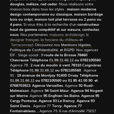
douglas, mélèze, red cedar
. Nous réalisons votre
maison bois dans tous les styles :
maison moderne
design contemporaine ou classique, maison bardage
bois ou crépi, maison toit plat terrasse ou 2 pans ou
4 pans
. Si vous êtes à la recherche d’un
constructeur
haut de gamme compétitif et sur mesure, contactez
nous.
Nos partenaires:
maisons archidesign
,
le
designer français
,
la fonciere du château
et
Terraconcept
. Découvrez nos
Mentions légales,
Politique de Confidentialité, et RGPD
. Nos agences
IDF : Siège social : 9
route de la Brosse 78460
Chevreuse Téléphone
01.88.31.66.12
ou 0782105560
.
Agence 78 :
2 rue du moulin à vent 78310 Coignières
Téléphone
01.88.31.66.12
ou 0782105560
. Agence
91 :
19 avenue de Montjay 91400 Orsay Téléphone
01.88.31.66.12
ou 0782105560 ou 01 85 41 00 90 et
0768703923
.
Agence Versailles.
Agence
92
Rueil-
Malmaison
. Agence
94 Saint Maur
.
Agence 94 Nogent
sur Marne
. Agence
95 Enghien les Bains
.
Agence 95
Cergy Pontoise.
Agence 93 Le Raincy
.
Agence 93
Saint Denis.
Agence 77
Torcy.
Agence 77
Fontainebleau.
,
Agence 75: 6 rue d’Armaillé 75017