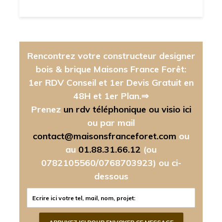
Rencontrez votre constructeur designer
bois & brique Maisons France Forêt:
1er RDV Conseil et 1er Devis Gratuit en
48H et 1er Plan.⇒
Prenez
un rdv téléphonique ou visio ici
ou par mail
contact@maisonsfranceforet.com
ou
au
01.88.31.66.12
(ou
0782105560/0768703923)
ou ci-
dessous