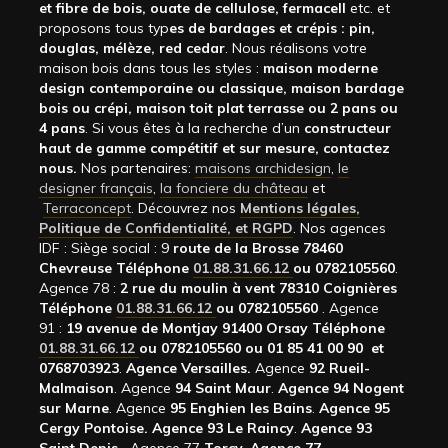
et fibre de bois, ouate de cellulose, fermacell
etc. et
proposons tous typ
es de bardages et crépis : pin,
douglas, mélèze, red cedar
. Nous réalisons votre
maison bois dans tous les styles :
maison moderne
design contemporaine ou classique, maison bardage
bois ou crépi, maison toit plat terrasse ou 2 pans ou
4 pans
. Si vous êtes à la recherche d’un
constructeur
haut de gamme compétitif et sur mesure, contactez
nous.
Nos partenaires:
maisons archidesign
,
le
designer français
,
la fonciere du château
et
Terraconcept
. Découvrez nos
Mentions légales,
Politique de Confidentialité, et RGPD
. Nos agences
IDF : Siège social : 9
route de la Brosse 78460
Chevreuse Téléphone
01.88.31.66.12
ou 0782105560
.
Agence 78 :
2 rue du moulin à vent 78310 Coignières
Téléphone
01.88.31.66.12
ou 0782105560
. Agence
91 :
19 avenue de Montjay 91400 Orsay Téléphone
01.88.31.66.12
ou 0782105560 ou 01 85 41 00 90 et
0768703923
.
Agence Versailles.
Agence
92
Rueil-
Malmaison
. Agence
94 Saint Maur
.
Agence 94 Nogent
sur Marne
. Agence
95 Enghien les Bains
.
Agence 95
Cergy Pontoise.
Agence 93 Le Raincy
.
Agence 93