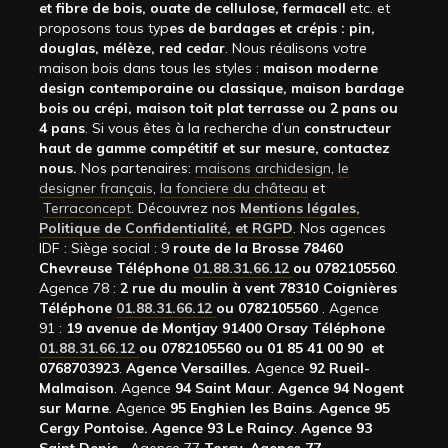
et fibre de bois, ouate de cellulose, fermacell
etc. et
proposons tous typ
es de bardages et crépis : pin,
douglas, mélèze, red cedar
. Nous réalisons votre
maison bois dans tous les styles :
maison moderne
design contemporaine ou classique, maison bardage
bois ou crépi, maison toit plat terrasse ou 2 pans ou
4 pans
. Si vous êtes à la recherche d’un
constructeur
haut de gamme compétitif et sur mesure, contactez
nous.
Nos partenaires:
maisons archidesign
,
le
designer français
,
la fonciere du château
et
Terraconcept
. Découvrez nos
Mentions légales,
Politique de Confidentialité, et RGPD
. Nos agences
IDF : Siège social : 9
route de la Brosse 78460
Chevreuse Téléphone
01.88.31.66.12
ou 0782105560
.
Agence 78 :
2 rue du moulin à vent 78310 Coignières
Téléphone
01.88.31.66.12
ou 0782105560
. Agence
91 :
19 avenue de Montjay 91400 Orsay Téléphone
01.88.31.66.12
ou 0782105560 ou 01 85 41 00 90 et
0768703923
.
Agence Versailles.
Agence
92
Rueil-
Malmaison
. Agence
94 Saint Maur
.
Agence 94 Nogent
sur Marne
. Agence
95 Enghien les Bains
.
Agence 95
Cergy Pontoise.
Agence 93 Le Raincy
.
Agence 93