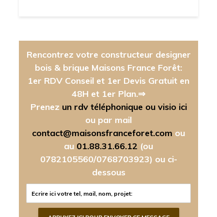
Rencontrez votre constructeur designer
bois & brique Maisons France Forêt:
1er RDV Conseil et 1er Devis Gratuit en
48H et 1er Plan.⇒
Prenez
un rdv téléphonique ou visio ici
ou par mail
contact@maisonsfranceforet.com
ou
au
01.88.31.66.12
(ou
0782105560/0768703923)
ou ci-
dessous