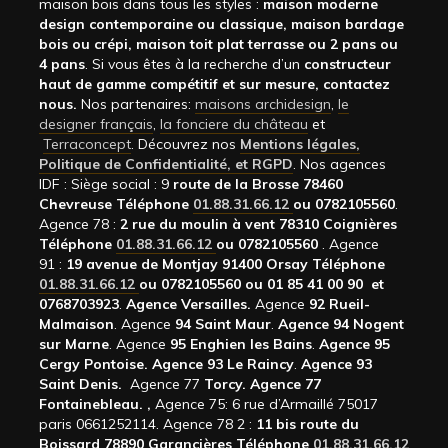
maison bois dans tous les styles :
maison moderne
design contemporaine ou classique, maison bardage
bois ou crépi, maison toit plat terrasse ou 2 pans ou
4 pans
. Si vous êtes à la recherche d’un
constructeur
haut de gamme compétitif et sur mesure, contactez
nous.
Nos partenaires:
maisons archidesign
,
le
designer français
,
la fonciere du château
et
Terraconcept
. Découvrez nos
Mentions légales,
Politique de Confidentialité, et RGPD
. Nos agences
IDF : Siège social : 9
route de la Brosse 78460
Chevreuse Téléphone
01.88.31.66.12
ou 0782105560
.
Agence 78 :
2 rue du moulin à vent 78310 Coignières
Téléphone
01.88.31.66.12
ou 0782105560
. Agence
91 :
19 avenue de Montjay 91400 Orsay Téléphone
01.88.31.66.12
ou 0782105560 ou 01 85 41 00 90 et
0768703923
.
Agence Versailles.
Agence
92
Rueil-
Malmaison
. Agence
94 Saint Maur
.
Agence 94 Nogent
sur Marne
. Agence
95 Enghien les Bains
.
Agence 95
Cergy Pontoise.
Agence 93 Le Raincy
.
Agence 93
Saint Denis.
Agence 77
Torcy.
Agence 77
Fontainebleau.
,
Agence 75: 6 rue d’Armaillé 75017
paris 0661252114. Agence 78 2 :
11 bis route du
Boissard 78890 Garancières Téléphone
01.88.31.66.12