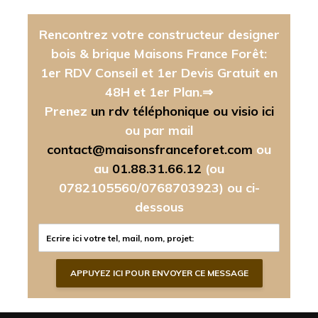
Rencontrez votre constructeur designer
bois & brique Maisons France Forêt:
1er RDV Conseil et 1er Devis Gratuit en
48H et 1er Plan.⇒
Prenez
un rdv téléphonique ou visio ici
ou par mail
contact@maisonsfranceforet.com
ou
au
01.88.31.66.12
(ou
0782105560/0768703923)
ou ci-
dessous