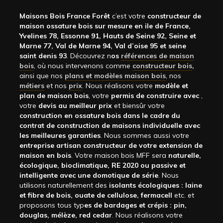
Maisons Bois France Forêt
c’est votre
constructeur de
maison ossature bois sur mesure en ile de France,
Yvelines 78, Essonne 91, Hauts de Seine 92, Seine et
Marne 77, Val de Marne 94, Val d’oise 95 et seine
saint denis 93
. Découvrez n
os
références de maison
bois
, où nous intervenons comme
constructeur bois
,
ainsi que nos
plans et modèles maison bois
, nos
métiers
et nos
prix
. Nous réalisons votre
modèle et
plan de maison bois
, votre
permis de construire avec
,
votre
devis au meilleur prix
et biensûr votre
construction en ossature bois dans le cadre du
contrat de construction de maisons individuelle avec
les meilleures garanties
. Nous sommes aussi votre
entreprise artisan constructeur de votre extension de
maison en bois
. Votre maison bois MFF sera
naturelle,
écologique, bioclimatique, RE 2020 ou passive et
intelligente avec une domotique de série
. Nous
utilisons naturellement des
isolants écologiques : laine
et fibre de bois, ouate de cellulose, fermacell
etc. et
proposons tous typ
es de bardages et crépis : pin,
douglas, mélèze, red cedar
. Nous réalisons votre