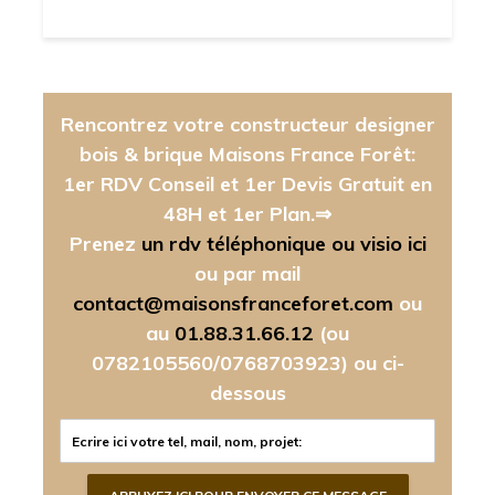
Rencontrez votre constructeur designer
bois & brique Maisons France Forêt:
1er RDV Conseil et 1er Devis Gratuit en
48H et 1er Plan.⇒
Prenez
un rdv téléphonique ou visio ici
ou par mail
contact@maisonsfranceforet.com
ou
au
01.88.31.66.12
(ou
0782105560/0768703923)
ou ci-
dessous