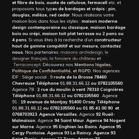
et fibre de bois, ouate de cellulose, fermacell
etc. et
proposons tous typ
es de bardages et crépis : pin,
douglas, mélèze, red cedar
. Nous réalisons votre
maison bois dans tous les styles :
maison moderne
design contemporaine ou classique, maison bardage
bois ou crépi, maison toit plat terrasse ou 2 pans ou
4 pans
. Si vous êtes à la recherche d’un
constructeur
haut de gamme compétitif et sur mesure, contactez
nous.
Nos partenaires:
maisons archidesign
,
le
designer français
,
la fonciere du château
et
Terraconcept
. Découvrez nos
Mentions légales,
Politique de Confidentialité, et RGPD
. Nos agences
IDF : Siège social : 9
route de la Brosse 78460
Chevreuse Téléphone
01.88.31.66.12
ou 0782105560
.
Agence 78 :
2 rue du moulin à vent 78310 Coignières
Téléphone
01.88.31.66.12
ou 0782105560
. Agence
91 :
19 avenue de Montjay 91400 Orsay Téléphone
01.88.31.66.12
ou 0782105560 ou 01 85 41 00 90 et
0768703923
.
Agence Versailles.
Agence
92
Rueil-
Malmaison
. Agence
94 Saint Maur
.
Agence 94 Nogent
sur Marne
. Agence
95 Enghien les Bains
.
Agence 95
Cergy Pontoise.
Agence 93 Le Raincy
.
Agence 93