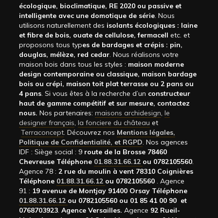
écologique, bioclimatique, RE 2020 ou passive et
intelligente avec une domotique de série
. Nous
utilisons naturellement des
isolants écologiques : laine
et fibre de bois, ouate de cellulose, fermacell
etc. et
proposons tous typ
es de bardages et crépis : pin,
douglas, mélèze, red cedar
. Nous réalisons votre
maison bois dans tous les styles :
maison moderne
design contemporaine ou classique, maison bardage
bois ou crépi, maison toit plat terrasse ou 2 pans ou
4 pans
. Si vous êtes à la recherche d’un
constructeur
haut de gamme compétitif et sur mesure, contactez
nous.
Nos partenaires:
maisons archidesign
,
le
designer français
,
la fonciere du château
et
Terraconcept
. Découvrez nos
Mentions légales,
Politique de Confidentialité, et RGPD
. Nos agences
IDF : Siège social : 9
route de la Brosse 78460
Chevreuse Téléphone
01.88.31.66.12
ou 0782105560
.
Agence 78 :
2 rue du moulin à vent 78310 Coignières
Téléphone
01.88.31.66.12
ou 0782105560
. Agence
91 :
19 avenue de Montjay 91400 Orsay Téléphone
01.88.31.66.12
ou 0782105560 ou 01 85 41 00 90 et
0768703923
.
Agence Versailles.
Agence
92
Rueil-