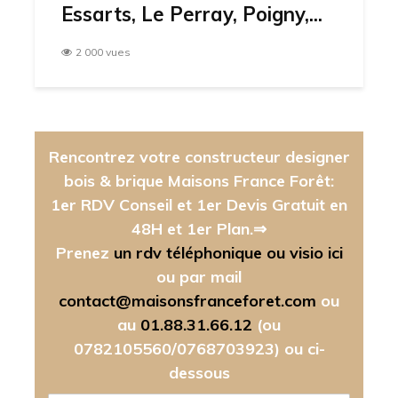
Essarts, Le Perray, Poigny,...
2 000 vues
Rencontrez votre constructeur designer
bois & brique Maisons France Forêt:
1er RDV Conseil et 1er Devis Gratuit en
48H et 1er Plan.⇒
Prenez
un rdv téléphonique ou visio ici
ou par mail
contact@maisonsfranceforet.com
ou
au
01.88.31.66.12
(ou
0782105560/0768703923)
ou ci-
dessous