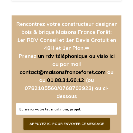
Rencontrez votre constructeur designer
bois & brique Maisons France Forêt:
1er RDV Conseil et 1er Devis Gratuit en
48H et 1er Plan.⇒
Prenez
un rdv téléphonique ou visio ici
ou par mail
contact@maisonsfranceforet.com
ou
au
01.88.31.66.12
(ou
0782105560/0768703923)
ou ci-
dessous