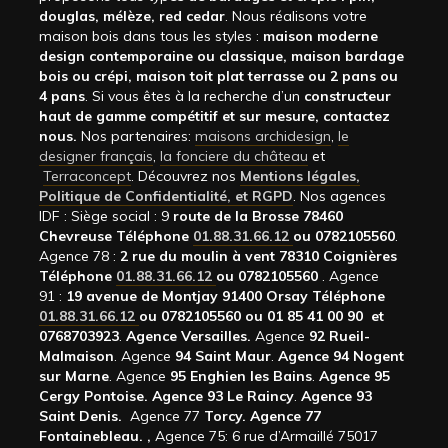
douglas, mélèze, red cedar
. Nous réalisons votre
maison bois dans tous les styles :
maison moderne
design contemporaine ou classique, maison bardage
bois ou crépi, maison toit plat terrasse ou 2 pans ou
4 pans
. Si vous êtes à la recherche d’un
constructeur
haut de gamme compétitif et sur mesure, contactez
nous.
Nos partenaires:
maisons archidesign
,
le
designer français
,
la fonciere du château
et
Terraconcept
. Découvrez nos
Mentions légales,
Politique de Confidentialité, et RGPD
. Nos agences
IDF : Siège social : 9
route de la Brosse 78460
Chevreuse Téléphone
01.88.31.66.12
ou 0782105560
.
Agence 78 :
2 rue du moulin à vent 78310 Coignières
Téléphone
01.88.31.66.12
ou 0782105560
. Agence
91 :
19 avenue de Montjay 91400 Orsay Téléphone
01.88.31.66.12
ou 0782105560 ou 01 85 41 00 90 et
0768703923
.
Agence Versailles.
Agence
92
Rueil-
Malmaison
. Agence
94 Saint Maur
.
Agence 94 Nogent
sur Marne
. Agence
95 Enghien les Bains
.
Agence 95
Cergy Pontoise.
Agence 93 Le Raincy
.
Agence 93
Saint Denis.
Agence 77
Torcy.
Agence 77
Fontainebleau.
,
Agence 75: 6 rue d’Armaillé 75017