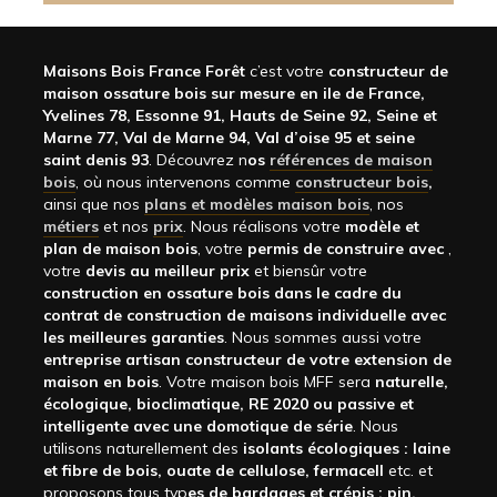
Maisons Bois France Forêt
c’est votre
constructeur de
maison ossature bois sur mesure en ile de France,
Yvelines 78, Essonne 91, Hauts de Seine 92, Seine et
Marne 77, Val de Marne 94, Val d’oise 95 et seine
saint denis 93
. Découvrez n
os
références de maison
bois
, où nous intervenons comme
constructeur bois
,
ainsi que nos
plans et modèles maison bois
, nos
métiers
et nos
prix
. Nous réalisons votre
modèle et
plan de maison bois
, votre
permis de construire avec
,
votre
devis au meilleur prix
et biensûr votre
construction en ossature bois dans le cadre du
contrat de construction de maisons individuelle avec
les meilleures garanties
. Nous sommes aussi votre
entreprise artisan constructeur de votre extension de
maison en bois
. Votre maison bois MFF sera
naturelle,
écologique, bioclimatique, RE 2020 ou passive et
intelligente avec une domotique de série
. Nous
utilisons naturellement des
isolants écologiques : laine
et fibre de bois, ouate de cellulose, fermacell
etc. et
proposons tous typ
es de bardages et crépis : pin,