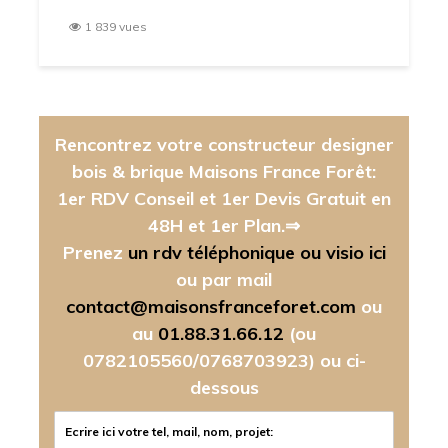
1 839 vues
Rencontrez votre constructeur designer
bois & brique Maisons France Forêt:
1er RDV Conseil et 1er Devis Gratuit en
48H et 1er Plan.⇒
Prenez
un rdv téléphonique ou visio ici
ou par mail
contact@maisonsfranceforet.com
ou
au
01.88.31.66.12
(ou
0782105560/0768703923)
ou ci-
dessous