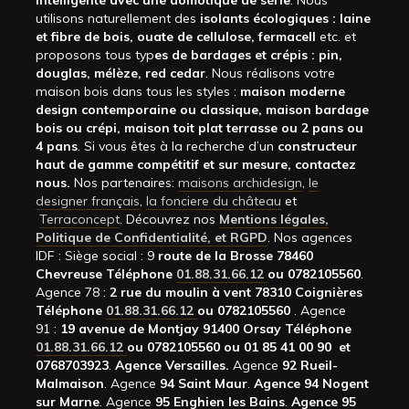
intelligente avec une domotique de série
. Nous
utilisons naturellement des
isolants écologiques : laine
et fibre de bois, ouate de cellulose, fermacell
etc. et
proposons tous typ
es de bardages et crépis : pin,
douglas, mélèze, red cedar
. Nous réalisons votre
maison bois dans tous les styles :
maison moderne
design contemporaine ou classique, maison bardage
bois ou crépi, maison toit plat terrasse ou 2 pans ou
4 pans
. Si vous êtes à la recherche d’un
constructeur
haut de gamme compétitif et sur mesure, contactez
nous.
Nos partenaires:
maisons archidesign
,
le
designer français
,
la fonciere du château
et
Terraconcept
. Découvrez nos
Mentions légales,
Politique de Confidentialité, et RGPD
. Nos agences
IDF : Siège social : 9
route de la Brosse 78460
Chevreuse Téléphone
01.88.31.66.12
ou 0782105560
.
Agence 78 :
2 rue du moulin à vent 78310 Coignières
Téléphone
01.88.31.66.12
ou 0782105560
. Agence
91 :
19 avenue de Montjay 91400 Orsay Téléphone
01.88.31.66.12
ou 0782105560 ou 01 85 41 00 90 et
0768703923
.
Agence Versailles.
Agence
92
Rueil-
Malmaison
. Agence
94 Saint Maur
.
Agence 94 Nogent
sur Marne
. Agence
95 Enghien les Bains
.
Agence 95