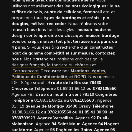
intelligente avec une domotique de série
. Nous
utilisons naturellement des
isolants écologiques : laine
et fibre de bois, ouate de cellulose, fermacell
etc. et
proposons tous typ
es de bardages et crépis : pin,
douglas, mélèze, red cedar
. Nous réalisons votre
maison bois dans tous les styles :
maison moderne
design contemporaine ou classique, maison bardage
bois ou crépi, maison toit plat terrasse ou 2 pans ou
4 pans
. Si vous êtes à la recherche d’un
constructeur
haut de gamme compétitif et sur mesure, contactez
nous.
Nos partenaires:
maisons archidesign
,
le
designer français
,
la fonciere du château
et
Terraconcept
. Découvrez nos
Mentions légales,
Politique de Confidentialité, et RGPD
. Nos agences
IDF : Siège social : 9
route de la Brosse 78460
Chevreuse Téléphone
01.88.31.66.12
ou 0782105560
.
Agence 78 :
2 rue du moulin à vent 78310 Coignières
Téléphone
01.88.31.66.12
ou 0782105560
. Agence
91 :
19 avenue de Montjay 91400 Orsay Téléphone
01.88.31.66.12
ou 0782105560 ou 01 85 41 00 90 et
0768703923
.
Agence Versailles.
Agence
92
Rueil-
Malmaison
. Agence
94 Saint Maur
.
Agence 94 Nogent
sur Marne
. Agence
95 Enghien les Bains
.
Agence 95