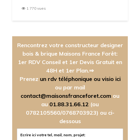
1 770 vues
Rencontrez votre constructeur designer
bois & brique Maisons France Forêt:
1er RDV Conseil et 1er Devis Gratuit en
48H et 1er Plan.⇒
Prenez
un rdv téléphonique ou visio ici
ou par mail
contact@maisonsfranceforet.com
ou
au
01.88.31.66.12
(ou
0782105560/0768703923)
ou ci-
dessous