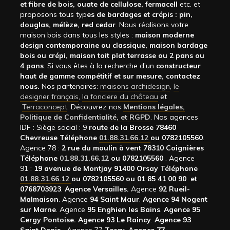
et fibre de bois, ouate de cellulose, fermacell
etc. et
proposons tous typ
es de bardages et crépis : pin,
douglas, mélèze, red cedar
. Nous réalisons votre
maison bois dans tous les styles :
maison moderne
design contemporaine ou classique, maison bardage
bois ou crépi, maison toit plat terrasse ou 2 pans ou
4 pans
. Si vous êtes à la recherche d’un
constructeur
haut de gamme compétitif et sur mesure, contactez
nous.
Nos partenaires:
maisons archidesign
,
le
designer français
,
la fonciere du château
et
Terraconcept
. Découvrez nos
Mentions légales,
Politique de Confidentialité, et RGPD
. Nos agences
IDF : Siège social : 9
route de la Brosse 78460
Chevreuse Téléphone
01.88.31.66.12
ou 0782105560
.
Agence 78 :
2 rue du moulin à vent 78310 Coignières
Téléphone
01.88.31.66.12
ou 0782105560
. Agence
91 :
19 avenue de Montjay 91400 Orsay Téléphone
01.88.31.66.12
ou 0782105560 ou 01 85 41 00 90 et
0768703923
.
Agence Versailles.
Agence
92
Rueil-
Malmaison
. Agence
94 Saint Maur
.
Agence 94 Nogent
sur Marne
. Agence
95 Enghien les Bains
.
Agence 95
Cergy Pontoise.
Agence 93 Le Raincy
.
Agence 93