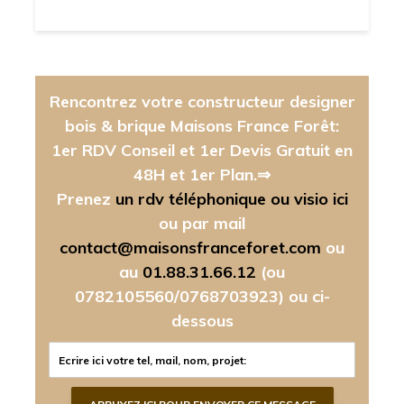
Rencontrez votre constructeur designer
bois & brique Maisons France Forêt:
1er RDV Conseil et 1er Devis Gratuit en
48H et 1er Plan.⇒
Prenez
un rdv téléphonique ou visio ici
ou par mail
contact@maisonsfranceforet.com
ou
au
01.88.31.66.12
(ou
0782105560/0768703923)
ou ci-
dessous