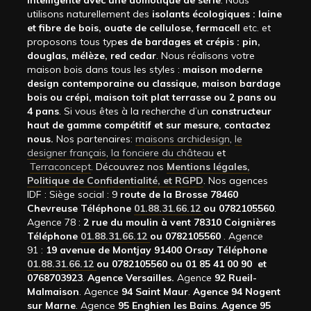
intelligente avec une domotique de série
. Nous
utilisons naturellement des
isolants écologiques : laine
et fibre de bois, ouate de cellulose, fermacell
etc. et
proposons tous typ
es de bardages et crépis : pin,
douglas, mélèze, red cedar
. Nous réalisons votre
maison bois dans tous les styles :
maison moderne
design contemporaine ou classique, maison bardage
bois ou crépi, maison toit plat terrasse ou 2 pans ou
4 pans
. Si vous êtes à la recherche d’un
constructeur
haut de gamme compétitif et sur mesure, contactez
nous.
Nos partenaires:
maisons archidesign
,
le
designer français
,
la fonciere du château
et
Terraconcept
. Découvrez nos
Mentions légales,
Politique de Confidentialité, et RGPD
. Nos agences
IDF : Siège social : 9
route de la Brosse 78460
Chevreuse Téléphone
01.88.31.66.12
ou 0782105560
.
Agence 78 :
2 rue du moulin à vent 78310 Coignières
Téléphone
01.88.31.66.12
ou 0782105560
. Agence
91 :
19 avenue de Montjay 91400 Orsay Téléphone
01.88.31.66.12
ou 0782105560 ou 01 85 41 00 90 et
0768703923
.
Agence Versailles.
Agence
92
Rueil-
Malmaison
. Agence
94 Saint Maur
.
Agence 94 Nogent
sur Marne
. Agence
95 Enghien les Bains
.
Agence 95