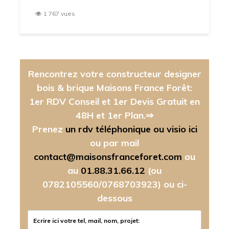
1 767 vues
Rencontrez votre constructeur designer
bois & brique Maisons France Forêt:
1er RDV Conseil et 1er Devis Gratuit en
48H et 1er Plan.⇒
Prenez
un rdv téléphonique ou visio ici
ou par mail
contact@maisonsfranceforet.com
ou
au
01.88.31.66.12
(ou
0782105560/0768703923)
ou ci-
dessous