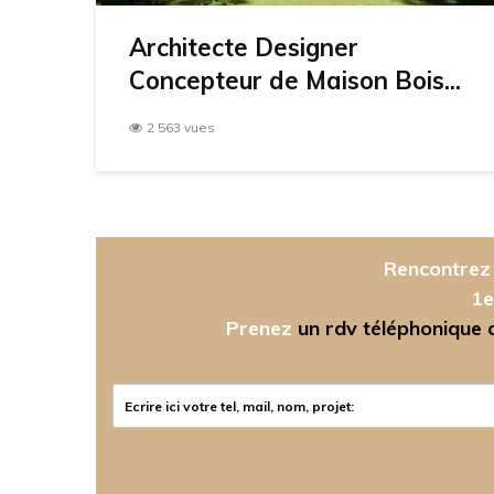
Architecte Designer
Concepteur de Maison Bois...
2 563 vues
Rencontrez 
1e
Prenez
un rdv téléphonique ou