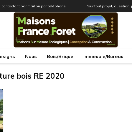
 contactant par mail ou par téléphone.
Pour tout projet, question,
esigns
Nous
Bois/Brique
Immeuble/Bureau
ture bois RE 2020