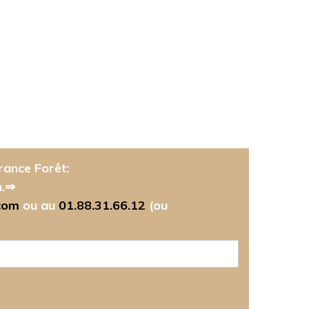
rance Forêt:
n.⇒
com
ou au
01.88.31.66.12
(ou