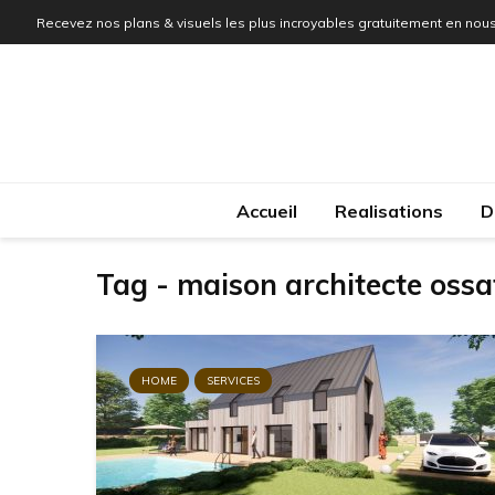
Recevez nos plans & visuels les plus incroyables gratuitement en nous
Accueil
Realisations
D
Tag - maison architecte ossa
HOME
SERVICES