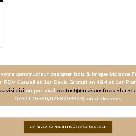
votre constructeur designer bois & brique Maisons F
r RDV Conseil et 1er Devis Gratuit en 48H et 1er Pla
 visio ici
ou par mail
contact@maisonsfranceforet.
0782105560/0768703923)
ou ci-dessous