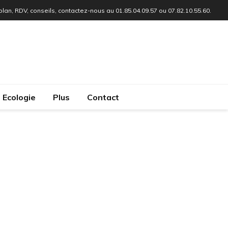
 plan, RDV, conseils, contactez-nous au 01.85.04.09.57 ou 07.82.10.55.60.
Ecologie
Plus
Contact