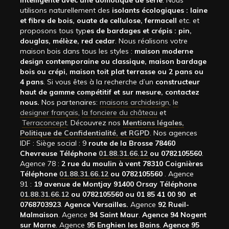
intelligente avec une domotique de série
. Nous
utilisons naturellement des
isolants écologiques : laine
et fibre de bois, ouate de cellulose, fermacell
etc. et
proposons tous typ
es de bardages et crépis : pin,
douglas, mélèze, red cedar
. Nous réalisons votre
maison bois dans tous les styles :
maison moderne
design contemporaine ou classique, maison bardage
bois ou crépi, maison toit plat terrasse ou 2 pans ou
4 pans
. Si vous êtes à la recherche d’un
constructeur
haut de gamme compétitif et sur mesure, contactez
nous.
Nos partenaires:
maisons archidesign
,
le
designer français
,
la fonciere du château
et
Terraconcept
. Découvrez nos
Mentions légales,
Politique de Confidentialité, et RGPD
. Nos agences
IDF : Siège social : 9
route de la Brosse 78460
Chevreuse Téléphone
01.88.31.66.12
ou 0782105560
.
Agence 78 :
2 rue du moulin à vent 78310 Coignières
Téléphone
01.88.31.66.12
ou 0782105560
. Agence
91 :
19 avenue de Montjay 91400 Orsay Téléphone
01.88.31.66.12
ou 0782105560 ou 01 85 41 00 90 et
0768703923
.
Agence Versailles.
Agence
92
Rueil-
Malmaison
. Agence
94 Saint Maur
.
Agence 94 Nogent
sur Marne
. Agence
95 Enghien les Bains
.
Agence 95