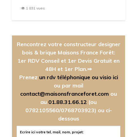
1 831 vues
Rencontrez votre constructeur designer
bois & brique Maisons France Forêt:
1er RDV Conseil et 1er Devis Gratuit en
48H et 1er Plan.⇒
Prenez
un rdv téléphonique ou visio ici
ou par mail
contact@maisonsfranceforet.com
ou
au
01.88.31.66.12
(ou
0782105560/0768703923)
ou ci-
dessous